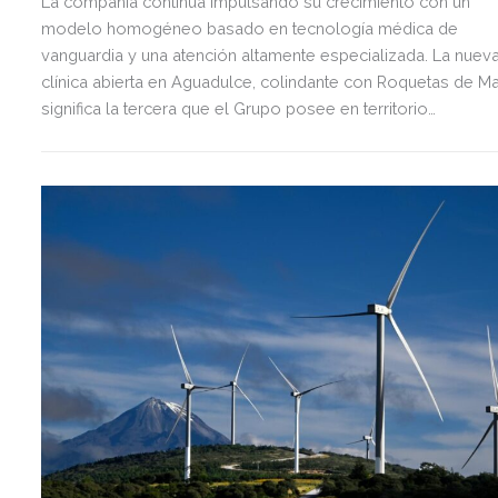
La compañía continúa impulsando su crecimiento con un
modelo homogéneo basado en tecnología médica de
vanguardia y una atención altamente especializada. La nuev
clínica abierta en Aguadulce, colindante con Roquetas de Ma
significa la tercera que el Grupo posee en territorio
almeriense, sumándose a las de Almería ciudad y El Ejido.