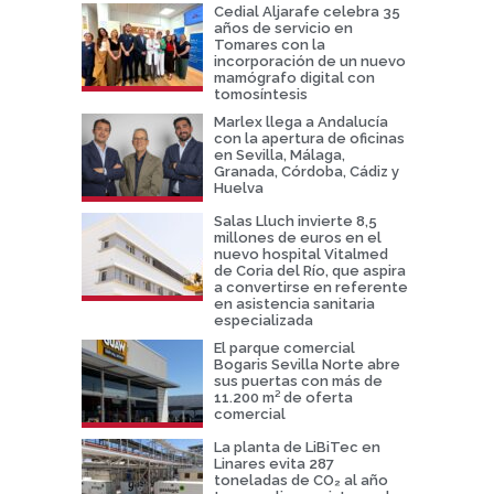
Cedial Aljarafe celebra 35
años de servicio en
Tomares con la
incorporación de un nuevo
mamógrafo digital con
tomosíntesis
Marlex llega a Andalucía
con la apertura de oficinas
en Sevilla, Málaga,
Granada, Córdoba, Cádiz y
Huelva
Salas Lluch invierte 8,5
millones de euros en el
nuevo hospital Vitalmed
de Coria del Río, que aspira
a convertirse en referente
en asistencia sanitaria
especializada
El parque comercial
Bogaris Sevilla Norte abre
sus puertas con más de
11.200 m² de oferta
comercial
La planta de LiBiTec en
Linares evita 287
toneladas de CO₂ al año