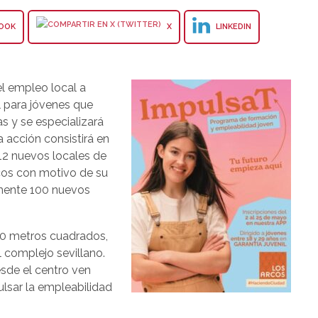
OOK
X
LINKEDIN
l empleo local a
l para jóvenes que
s y se especializará
a acción consistirá en
12 nuevos locales de
cos con motivo de su
mente 100 nuevos
00 metros cuadrados,
 complejo sevillano.
sde el centro ven
lsar la empleabilidad