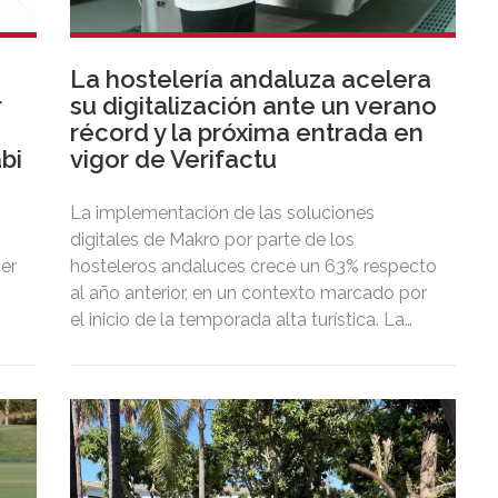
La hostelería andaluza acelera
r
su digitalización ante un verano
récord y la próxima entrada en
bi
vigor de Verifactu
La implementación de las soluciones
digitales de Makro por parte de los
cer
hosteleros andaluces crece un 63% respecto
al año anterior, en un contexto marcado por
el inicio de la temporada alta turística. La
adopción de DISH POS, el TPV inteligente de
Makro que integra Verifactu, se ha
multiplicado por tres, mostrando la
preparación del sector ante la normativa que
entrará en vigor en 2027.