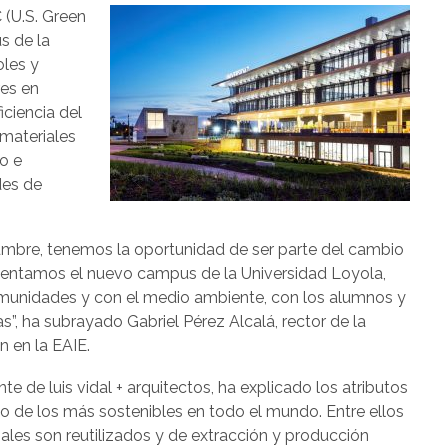
 (U.S. Green
s de la
oles y
es en
iciencia del
 materiales
ño e
des de
umbre, tenemos la oportunidad de ser parte del cambio
esentamos el nuevo campus de la Universidad Loyola,
unidades y con el medio ambiente, con los alumnos y
as”, ha subrayado Gabriel Pérez Alcalá, rector de la
n en la EAIE.
nte de luis vidal + arquitectos, ha explicado los atributos
no de los más sostenibles en todo el mundo. Entre ellos
ales son reutilizados y de extracción y producción