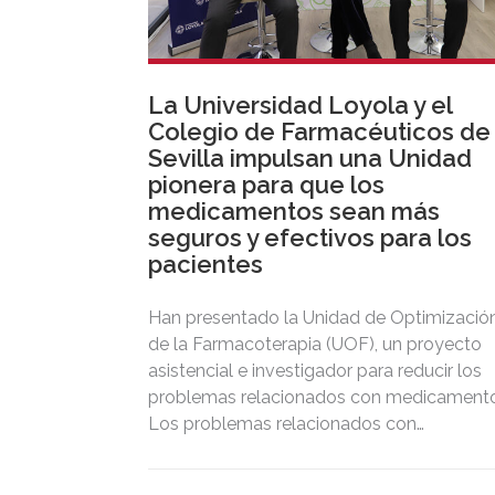
La Universidad Loyola y el
Colegio de Farmacéuticos de
Sevilla impulsan una Unidad
pionera para que los
medicamentos sean más
seguros y efectivos para los
pacientes
Han presentado la Unidad de Optimizació
de la Farmacoterapia (UOF), un proyecto
asistencial e investigador para reducir los
problemas relacionados con medicamento
Los problemas relacionados con
medicamentos causan entre el 6% y el 10
de las hospitalizaciones y un tercio de las