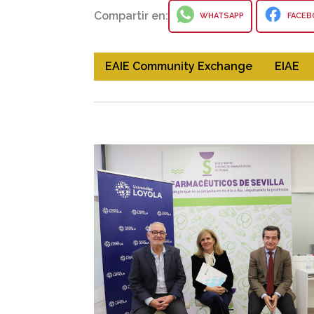
Compartir en:
WHATSAPP
FACEB
EAIE Community Exchange
EIAE