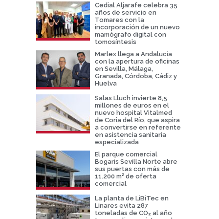
Cedial Aljarafe celebra 35
años de servicio en
Tomares con la
incorporación de un nuevo
mamógrafo digital con
tomosíntesis
Marlex llega a Andalucía
con la apertura de oficinas
en Sevilla, Málaga,
Granada, Córdoba, Cádiz y
Huelva
Salas Lluch invierte 8,5
millones de euros en el
nuevo hospital Vitalmed
de Coria del Río, que aspira
a convertirse en referente
en asistencia sanitaria
especializada
El parque comercial
Bogaris Sevilla Norte abre
sus puertas con más de
11.200 m² de oferta
comercial
La planta de LiBiTec en
Linares evita 287
toneladas de CO₂ al año