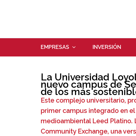
Ir
al
contenido
EMPRESAS
INVERSIÓN
La Universidad Loyol
nuevo campus de Sev
de los más sostenib
Este complejo universitario, pro
primer campus integrado en el
medioambiental Leed Platino. 
Community Exchange, una versió