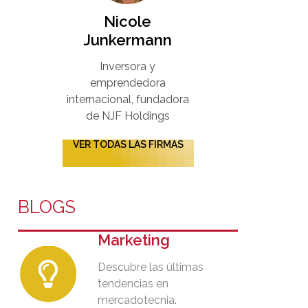
Nicole
Junkermann​
Inversora y
emprendedora
internacional, fundadora
de NJF Holdings
VER TODAS LAS FIRMAS
BLOGS
Marketing
Descubre las últimas
tendencias en
mercadotecnia.