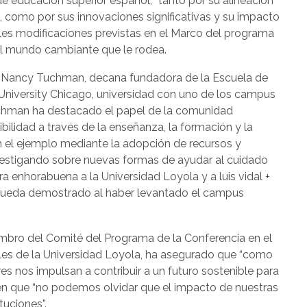
e educación superior español, “tanto por su alineación
, como por sus innovaciones significativas y su impacto
ales modificaciones previstas en el Marco del programa
al mundo cambiante que le rodea.
n Nancy Tuchman, decana fundadora de la Escuela de
University Chicago, universidad con uno de los campus
uchman ha destacado el papel de la comunidad
ilidad a través de la enseñanza, la formación y la
on el ejemplo mediante la adopción de recursos y
vestigando sobre nuevas formas de ayudar al cuidado
a enhorabuena a la Universidad Loyola y a luis vidal +
queda demostrado al haber levantado el campus
embro del Comité del Programa de la Conferencia en el
ales de la Universidad Loyola, ha asegurado que “como
es nos impulsan a contribuir a un futuro sostenible para
o en que “no podemos olvidar que el impacto de nuestras
tuciones”.