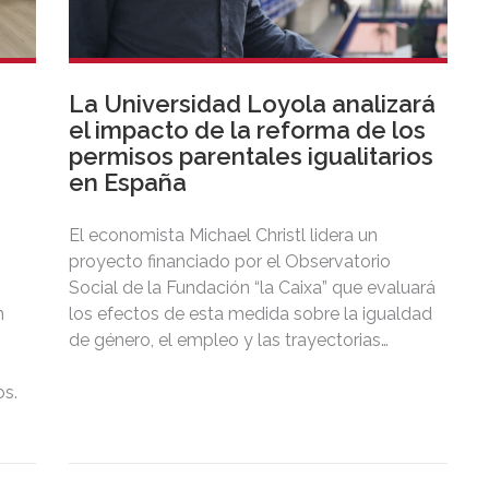
La Universidad Loyola analizará
el impacto de la reforma de los
permisos parentales igualitarios
en España
El economista Michael Christl lidera un
proyecto financiado por el Observatorio
Social de la Fundación “la Caixa” que evaluará
n
los efectos de esta medida sobre la igualdad
de género, el empleo y las trayectorias
salariales de las mujeres. El trabajo permitirá
s.
comprender mejor los mecanismos que
perpetúan las desigualdades de género en el
%
empleo y ofrecerá recomendaciones
basadas en evidencia sobre cómo diseñar