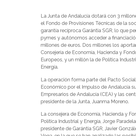
La Junta de Andalucía dotará con 3 millon
el Fondo de Provisiones Técnicas de la so
garantía recíproca Garántia SGR, lo que per
pymes y autónomos acceder a financiació
millones de euros. Dos millones los aportar
Consejería de Economía, Hacienda y Fond
Europeos, y un millón la de Política Industri
Energía.
La operación forma parte del Pacto Social
Económico por el Impulso de Andalucía su
Empresarios de Andalucía (CEA) y las cent
presidente de la Junta, Juanma Moreno.
La consejera de Economía, Hacienda y Fon
Política Industrial y Energía, Jorge Parade
presidente de Garántia SGR, Javier González
Vega, en la que se han analizado las posib