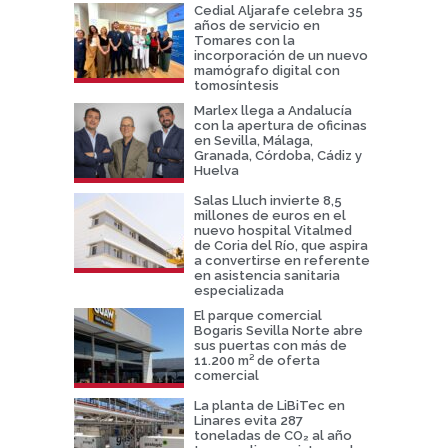
Cedial Aljarafe celebra 35
años de servicio en
Tomares con la
incorporación de un nuevo
mamógrafo digital con
tomosíntesis
Marlex llega a Andalucía
con la apertura de oficinas
en Sevilla, Málaga,
Granada, Córdoba, Cádiz y
Huelva
Salas Lluch invierte 8,5
millones de euros en el
nuevo hospital Vitalmed
de Coria del Río, que aspira
a convertirse en referente
en asistencia sanitaria
especializada
El parque comercial
Bogaris Sevilla Norte abre
sus puertas con más de
11.200 m² de oferta
comercial
La planta de LiBiTec en
Linares evita 287
toneladas de CO₂ al año