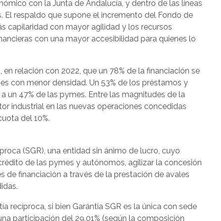
ómico con la Junta de Andalucía, y dentro de las líneas
s. El respaldo que supone el incremento del Fondo de
ás capilaridad con mayor agilidad y los recursos
nancieras con una mayor accesibilidad para quienes lo
en relación con 2022, que un 78% de la financiación se
ones con menor densidad. Un 53% de los préstamos y
 a un 47% de las pymes. Entre las magnitudes de la
ctor industrial en las nuevas operaciones concedidas
cuota del 10%.
proca (SGR), una entidad sin ánimo de lucro, cuyo
l crédito de las pymes y autónomos, agilizar la concesión
 de financiación a través de la prestación de avales
idas.
a recíproca, si bien Garántia SGR es la única con sede
 una participación del 29,01% (según la composición