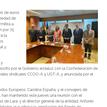
es de euros
ciedad de
mitirá a
n por 75
á la
os
al y
 y
scrito por el Gobierno andaluz con la Confederación de
rales sindicales CCOO-A y UGT-A, y anunciada por el
dos Europeos, Carolina España, y el consejero de
la, han mantenido este jueves una reunión con el
 de Lara, y el director general de la entidad, Antonio
ilidades que ofrece la ampliación del Fondo de