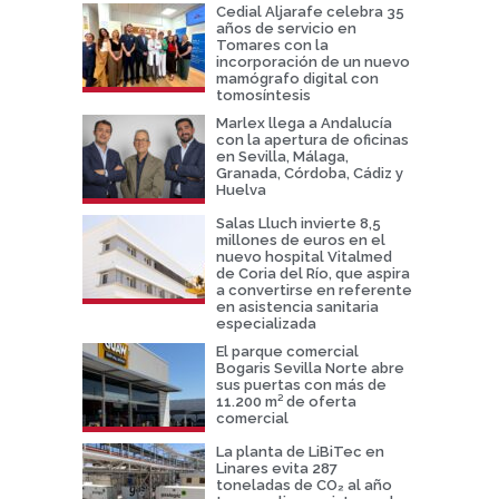
Cedial Aljarafe celebra 35
años de servicio en
Tomares con la
incorporación de un nuevo
mamógrafo digital con
tomosíntesis
Marlex llega a Andalucía
con la apertura de oficinas
en Sevilla, Málaga,
Granada, Córdoba, Cádiz y
Huelva
Salas Lluch invierte 8,5
millones de euros en el
nuevo hospital Vitalmed
de Coria del Río, que aspira
a convertirse en referente
en asistencia sanitaria
especializada
El parque comercial
Bogaris Sevilla Norte abre
sus puertas con más de
11.200 m² de oferta
comercial
La planta de LiBiTec en
Linares evita 287
toneladas de CO₂ al año