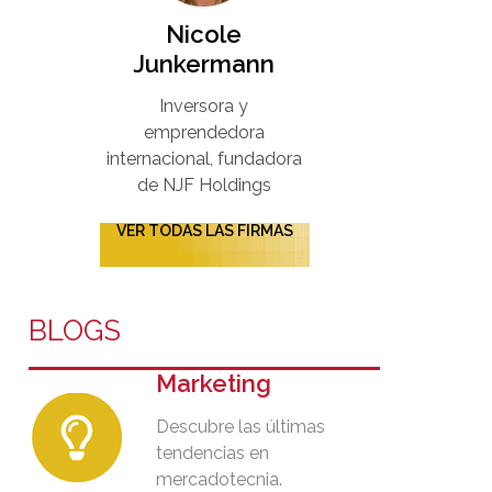
Nicole
Junkermann​
Inversora y
emprendedora
internacional, fundadora
de NJF Holdings
VER TODAS LAS FIRMAS
BLOGS
Marketing
Descubre las últimas
tendencias en
mercadotecnia.