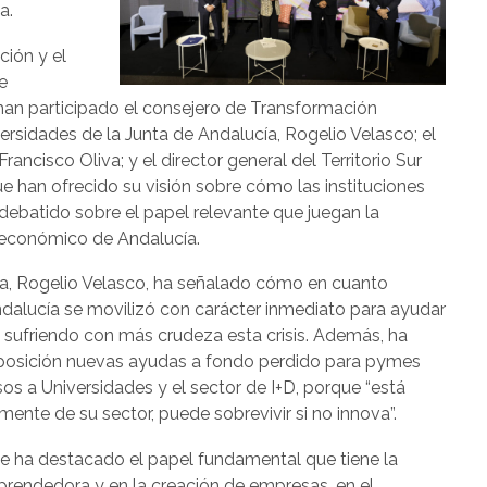
a.
ción y el
e
han participado el consejero de Transformación
rsidades de la Junta de Andalucía, Rogelio Velasco; el
rancisco Oliva; y el director general del Territorio Sur
e han ofrecido su visión sobre cómo las instituciones
ebatido sobre el papel relevante que juegan la
 económico de Andalucía.
a, Rogelio Velasco, ha señalado cómo en cuanto
 Andalucía se movilizó con carácter inmediato para ayudar
 sufriendo con más crudeza esta crisis. Además, ha
sposición nuevas ayudas a fondo perdido para pymes
os a Universidades y el sector de I+D, porque “está
nte de su sector, puede sobrevivir si no innova”.
de ha destacado el papel fundamental que tiene la
mprendedora y en la creación de empresas, en el