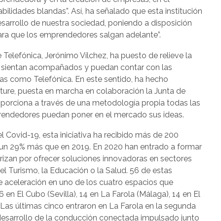
lidades blandas”. Así, ha señalado que esta institución
sarrollo de nuestra sociedad, poniendo a disposición
para que los emprendedores salgan adelante”.
de Telefónica, Jerónimo Vílchez, ha puesto de relieve la
 sientan acompañados y puedan contar con las
ras como Telefónica. En este sentido, ha hecho
Future, puesta en marcha en colaboración la Junta de
oporciona a través de una metodología propia todas las
rendedores puedan poner en el mercado sus ideas.
el Covid-19, esta iniciativa ha recibido más de 200
a, un 29% más que en 2019. En 2020 han entrado a formar
izan por ofrecer soluciones innovadoras en sectores
 el Turismo, la Educación o la Salud. 56 de estas
celeración en uno de los cuatro espacios que
 en El Cubo (Sevilla), 14 en La Farola (Málaga), 14 en El
. Las últimas cinco entraron en La Farola en la segunda
desarrollo de la conducción conectada impulsado junto