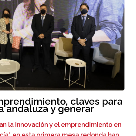
mprendimiento, claves para
a andaluza y generar
egan la innovación y el emprendimiento en
cía', en esta primera mesa redonda han