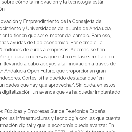
 sobre cómo la innovación y la tecnología están
ón.
nnovación y Emprendimiento de la Consejería de
cimiento y Universidades de la Junta de Andalucía,
iento tienen que ser el motor del cambio. Para eso,
rias ayudas de tipo económico. Por ejemplo, la
0 millones de euros a empresas. Además, se han
Riesgo para empresas que estén en fase semilla o en
án llevando a cabo apoyos a la innovación a través de
er Andalucía Open Future, que proporcionan gran
dedores. Cortes, sí ha querido destacar que “en
unidades que hay que aprovechar”. Sin duda, en estos
igitalización, un avance que va ha quedar implantado
nes Públicas y Empresas Sur de Telefónica España,
 por las infraestructuras y tecnología con las que cuenta
formación digital y que la economía pueda avanzar. En