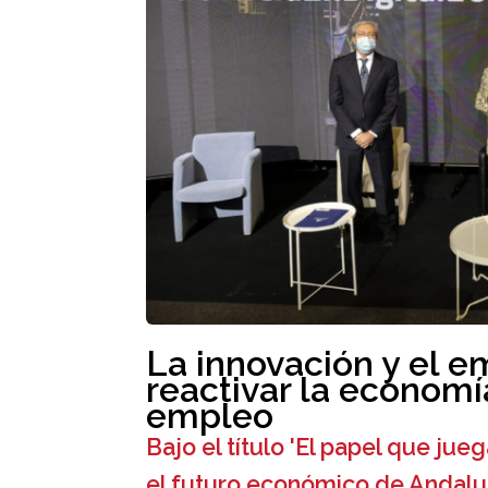
La innovación y el e
reactivar la economí
empleo
Bajo el título 'El papel que ju
el futuro económico de Andalu