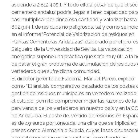
asciende a 2.812,405 t. Y todo ello a pesar de que el sec
cementero andaluz podría llegar a tener capacidad par
casi multiplicar por cinco esa cantidad y valorizar hasta
802.944 t de residuos no peligrosos, tal y como se indi
en el informe ‘Potencial de Valorización de residuos en
Plantas Cementeras Andaluzas’, elaborado por el profe
Salgueiro de la Universidad de Sevilla. La valorización
energética supone una práctica que sería muy útil a la h
de paliar el gran problema de acumulación de residuos 
vertederos que sufre dicha comunidad.
El director gerente de Flacema, Manuel Parejo, explicó
como “El análisis comparativo detallado de los costes 
gestión de residuos municipales en vertedero realizado
el estudio, permite comprender mejor las razones de la
pervivencia de los vertederos en nuestro país y en la C
de Andalucía. El coste del vertido de residuos en Españ
es de 49 euros por tonelada, una cifra que se triplica en
países como Alemania o Suecia, cuyas tasas disuasorias
depósito penalizan estas prácticas, permitiendo así