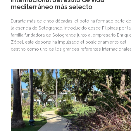
mediterráneo más selecto
Durante más de cinco décadas, el polo ha formado parte d
la esencia de Sotogrande. Introducido desde Filipinas por la
familia fundadora de Sotogrande junto al empresario Enriqu
Zóbel, este deporte ha impulsado el posicionamiento del
destino como uno de los grandes referentes internacionale
del polo y del estilo de vida mediterráneo, reuniendo cada
verano deporte de élite, tradición, gastronomía y una
exclusiva agenda social.