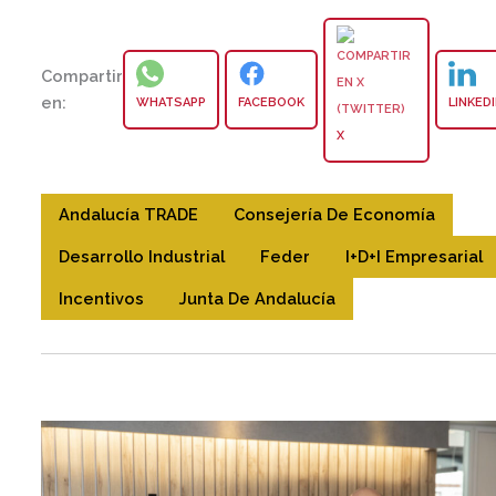
Compartir
en:
WHATSAPP
FACEBOOK
LINKED
X
Andalucía TRADE
Consejería De Economía
Desarrollo Industrial
Feder
I+D+i Empresarial
Incentivos
Junta De Andalucía