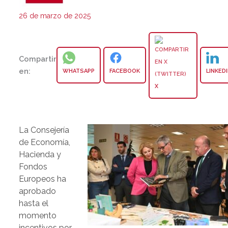
26 de marzo de 2025
Compartir
en:
WHATSAPP
FACEBOOK
LINKED
X
La Consejería
de Economía,
Hacienda y
Fondos
Europeos ha
aprobado
hasta el
momento
incentivos por