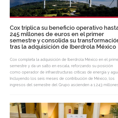
Cox triplica su beneficio operativo hast
245 millones de euros en el primer
semestre y consolida su transformació
tras la adquisición de Iberdrola México
Cox completa la adquisición de Iberdrola México en el prim
semestre y da un salto en escala, reforzando su posición
como operador de infraestructuras críticas de energía y agu
Incluyendo los seis meses de contribución de México, los
ingresos del semestre del Grupo ascienden a 1.243 millone
de euros, 2,5 veces más que en el mismo periodo del año
anterior.