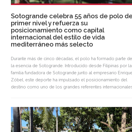
Sotogrande celebra 55 años de polo d
primer nivel y refuerza su
posicionamiento como capital
internacional del estilo de vida
mediterráneo más selecto
Durante más de cinco décadas, el polo ha formado parte d
la esencia de Sotogrande. Introducido desde Filipinas por la
familia fundadora de Sotogrande junto al empresario Enriqu
Zóbel, este deporte ha impulsado el posicionamiento del
destino como uno de los grandes referentes internacionale
del polo y del estilo de vida mediterráneo, reuniendo cada
verano deporte de élite, tradición, gastronomía y una
exclusiva agenda social.