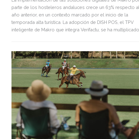
parte de los hosteleros andaluces crece un 63% respecto a
año anterior, en un contexto marcado por el inicio de la
temporada alta turística. La adopción de DISH POS, el TPV
inteligente de Makro que integra Verifactu, se ha multiplicad
por tres, mostrando la preparación del sector ante la
normativa que entrará en vigor en 2027.