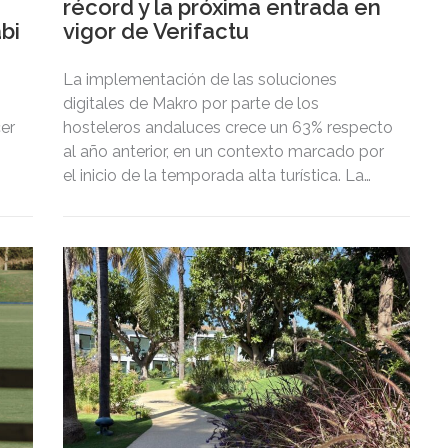
récord y la próxima entrada en
bi
vigor de Verifactu
La implementación de las soluciones
digitales de Makro por parte de los
cer
hosteleros andaluces crece un 63% respecto
al año anterior, en un contexto marcado por
el inicio de la temporada alta turística. La
adopción de DISH POS, el TPV inteligente de
Makro que integra Verifactu, se ha
multiplicado por tres, mostrando la
preparación del sector ante la normativa que
entrará en vigor en 2027.