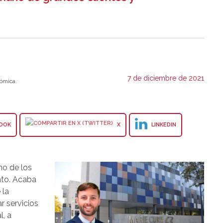
7 de diciembre de 2021
ómica.
OOK
X
LINKEDIN
o de los
nto. Acaba
 la
r servicios
l, a