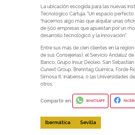
La ubicación escogida para las nuevas inst
Tecnológico Cartuja. “Un espacio perfecto p
“hacemos algo más que alquilar unas ofi
de 500 empresas que apuestan por un mode
desarrollo tecnológico y la innovación”.
Entre sus más de cien clientes en la regió
de sus Consejerías), el Servicio Andaluz de
Banco, Grupo Insur, Deoleo, San Sebastián S
Cunext Group, Brenntag Química, Förde Reed
Simosa It, Inabensa, o las Universidades d
otros.
Compartir en:
WHATSAPP
FACEB
Ibermática
Sevilla