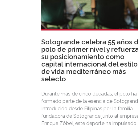
Sotogrande celebra 55 años 
polo de primer nivel y refuerz
su posicionamiento como
capital internacional del estilo
de vida mediterráneo más
selecto
Durante más de cinco décadas, el polo ha
formado parte de la esencia de Sotogrand
Introducido desde Filipinas por la familia
fundadora de Sotogrande junto al empresa
Enrique Zóbel, este deporte ha impulsado 
posicionamiento del destino como uno de