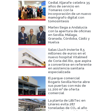
Cedial Aljarafe celebra 35
años de servicio en
Tomares con la
incorporación de un nuevo
mamógrafo digital con
tomosíntesis
Marlex llega a Andalucía
con la apertura de oficinas
en Sevilla, Málaga,
Granada, Córdoba, Cádiz y
Huelva
Salas Lluch invierte 8,5
millones de euros en el
nuevo hospital Vitalmed
de Coria del Río, que aspira
a convertirse en referente
en asistencia sanitaria
especializada
El parque comercial
Bogaris Sevilla Norte abre
sus puertas con más de
11.200 m² de oferta
comercial
La planta de LiBiTec en
Linares evita 287
toneladas de CO₂ al año