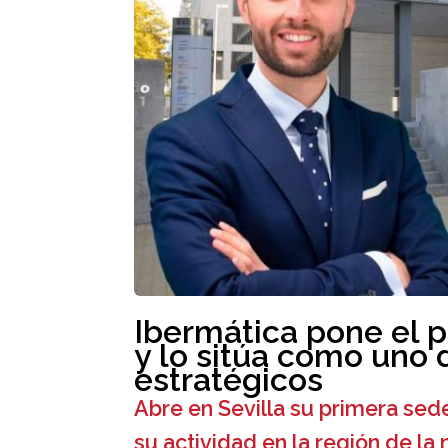
Ibermática pone el 
y lo sitúa como uno
estratégicos
Abre en Sevilla su primera sed
su actividad en la región de la