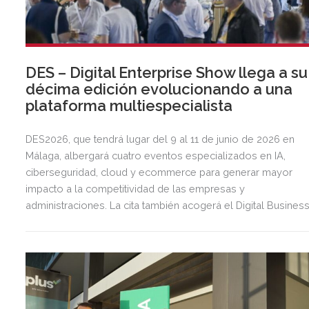
DES – Digital Enterprise Show llega a su
décima edición evolucionando a una
plataforma multiespecialista
DES2026, que tendrá lugar del 9 al 11 de junio de 2026 en
Málaga, albergará cuatro eventos especializados en IA,
ciberseguridad, cloud y ecommerce para generar mayor
impacto a la competitividad de las empresas y
administraciones. La cita también acogerá el Digital Busines
World Congress, que reunirá a voces líderes que compartir
las tendencias en digitalización que marcarán los distintos
sectores económicos.