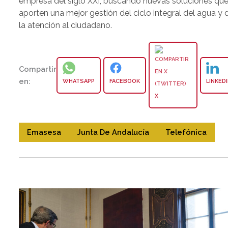
empresa del siglo XXI, buscando nuevas soluciones qu
aporten una mejor gestión del ciclo integral del agua y 
la atención al ciudadano.
Compartir
en:
WHATSAPP
FACEBOOK
LINKED
X
Emasesa
Junta De Andalucía
Telefónica