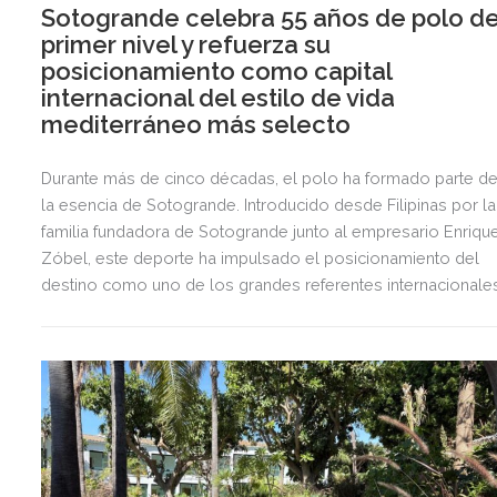
Sotogrande celebra 55 años de polo d
primer nivel y refuerza su
posicionamiento como capital
internacional del estilo de vida
mediterráneo más selecto
Durante más de cinco décadas, el polo ha formado parte d
la esencia de Sotogrande. Introducido desde Filipinas por la
familia fundadora de Sotogrande junto al empresario Enriqu
Zóbel, este deporte ha impulsado el posicionamiento del
destino como uno de los grandes referentes internacionale
del polo y del estilo de vida mediterráneo, reuniendo cada
verano deporte de élite, tradición, gastronomía y una
exclusiva agenda social.