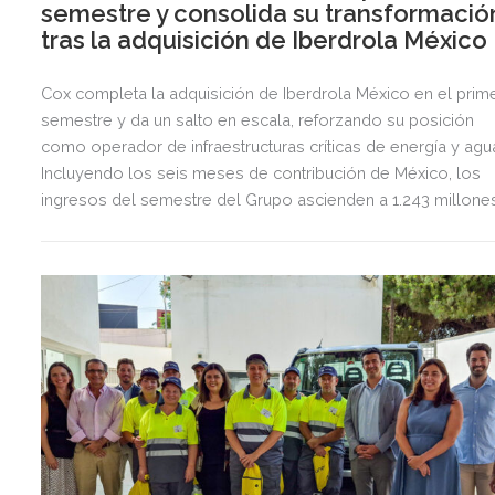
semestre y consolida su transformació
tras la adquisición de Iberdrola México
Cox completa la adquisición de Iberdrola México en el prim
semestre y da un salto en escala, reforzando su posición
como operador de infraestructuras críticas de energía y agu
Incluyendo los seis meses de contribución de México, los
ingresos del semestre del Grupo ascienden a 1.243 millone
de euros, 2,5 veces más que en el mismo periodo del año
anterior.