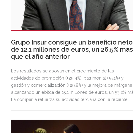
Grupo Insur consigue un beneficio neto
de 12,1 millones de euros, un 26,5% má
que el año anterior
Los resultados se apoyan en el crecimiento de las
actividades de promoción (+29,4%), patrimonial (+5,1%) y
gestión y comercialización (+29,8%) y la mejora de márgene
alcanzando un ebitda de 15,1 millones de euros, un 53,2% má
La compañía refuerza su actividad terciaria con la reciente
adquisición de La Sierra Business Area en Madrid, con la qu
fortalece su presencia en el principal mercado de oficinas d
España.