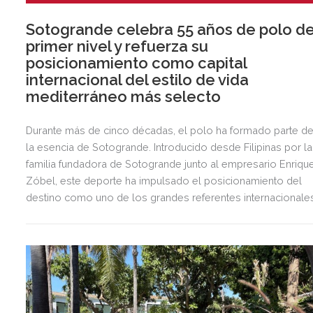
Sotogrande celebra 55 años de polo d
primer nivel y refuerza su
posicionamiento como capital
internacional del estilo de vida
mediterráneo más selecto
Durante más de cinco décadas, el polo ha formado parte d
la esencia de Sotogrande. Introducido desde Filipinas por la
familia fundadora de Sotogrande junto al empresario Enriqu
Zóbel, este deporte ha impulsado el posicionamiento del
destino como uno de los grandes referentes internacionale
del polo y del estilo de vida mediterráneo, reuniendo cada
verano deporte de élite, tradición, gastronomía y una
exclusiva agenda social.