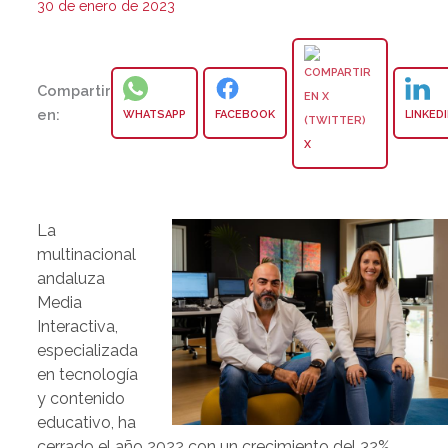
30 de enero de 2023
Compartir
en:
WHATSAPP
FACEBOOK
LINKED
X
La
multinacional
andaluza
Media
Interactiva,
especializada
en tecnología
y contenido
educativo, ha
cerrado el año 2022 con un crecimiento del 32%,