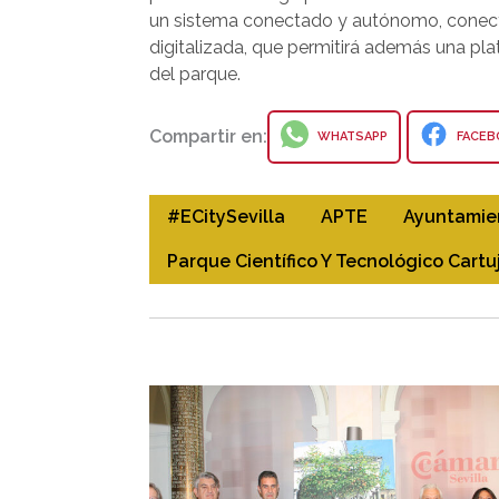
un sistema conectado y autónomo, conectad
digitalizada, que permitirá además una pla
del parque.
Compartir en:
WHATSAPP
FACEB
#eCitySevilla
APTE
Ayuntamien
Parque Científico Y Tecnológico Cartu