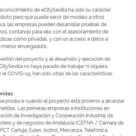
econocimiento de eCitySevilla ha sido su carácter
 piloto pero que puede servir de modelo a otros
ativa, las empresas pueden desarrollar pruebas de
smos, contando para ello con el asesoramiento de
úblicas como privadas, y con un acceso a datos e
e menor envergadura.
estión del proyecto y el desarrollo y ejecución de
itySevilla no haya parado de trabajar ni siquiera
el COVID-19, han sido otras de las características
ridas
 se produce cuando el proyecto está próximo a alcanzar
eridas. Las primeras empresas e instituciones en
ación de Investigación y Cooperación Industrial de
nanciero y de negocios de Andalucía (CEFNA / Cámara de
CT Cartuja; Eulen, Isotrol, Mercanza, Telefónica,