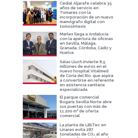
Cedial Aljarafe celebra 35
años de servicio en
Tomares con la
incorporación de un nuevo
mamógrafo digital con
tomosíntesis
Marlex llega a Andalucía
con la apertura de oficinas
en Sevilla, Málaga,
Granada, Córdoba, Cádiz y
Huelva
Salas Lluch invierte 8,5
millones de euros en el
nuevo hospital Vitalmed
de Coria del Río, que aspira
a convertirse en referente
en asistencia sanitaria
especializada
El parque comercial
Bogaris Sevilla Norte abre
sus puertas con más de
11.200 m² de oferta
comercial
La planta de LiBiTec en
Linares evita 287
toneladas de CO₂ al año