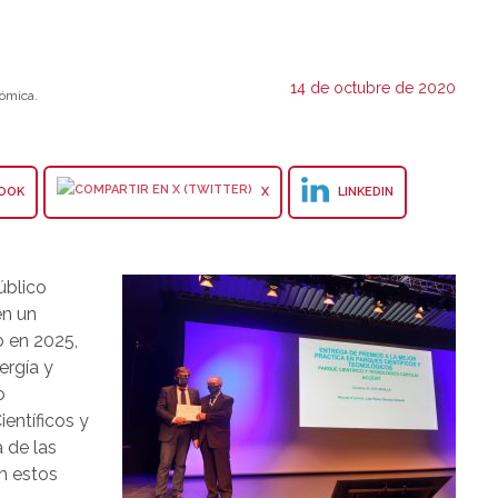
14 de octubre de 2020
ómica.
OOK
X
LINKEDIN
público
en un
 en 2025,
ergía y
o
entíficos y
 de las
n estos