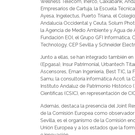
Wellness Telecom, Inerco, Caixabank, Anda
Empresarios de Cartuja, la Escuela Técnica 
Ayesa, Ingelectus, Puerto Triana, el Coleg
Andalucía Occidental y Ceuta, Solum Photo
la Agencia de Medio Ambiente y Agua de An
Fundación EOI, el Grupo GFI Informática, O
Technology, CEP Sevilla y Schneider Electr
Junto a ellas, se han integrado también en
(Epgasa), Insur Patrimonial, Urbantech Tit
Ascensores, Eman Ingeniería, Best TIC, la 
Samu, la consultoría informática Acofi, la
Instituto Andaluz de Patrimonio Histórico 
Científicas (CSIC), en representación de CI
Además, destaca la presencia del Joint R
de la Comisión Europea como observador e
Sevilla, es el organismo de la Comisión en
Unión Europea y a los estados que la form
e innovación.