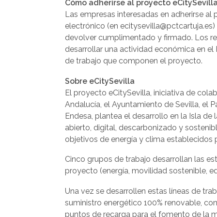
Cómo adherirse al proyecto eCitySevill
Las empresas interesadas en adherirse al p
electrónico (en ecitysevilla@pctcartuja.es) 
devolver cumplimentado y firmado. Los req
desarrollar una actividad económica en el 
de trabajo que componen el proyecto.
Sobre eCitySevilla
El proyecto eCitySevilla, iniciativa de col
Andalucía, el Ayuntamiento de Sevilla, el P
Endesa, plantea el desarrollo en la Isla d
abierto, digital, descarbonizado y sosteni
objetivos de energía y clima establecidos 
Cinco grupos de trabajo desarrollan las est
proyecto (energía, movilidad sostenible, ed
Una vez se desarrollen estas líneas de traba
suministro energético 100% renovable, cont
puntos de recarga para el fomento de la mo