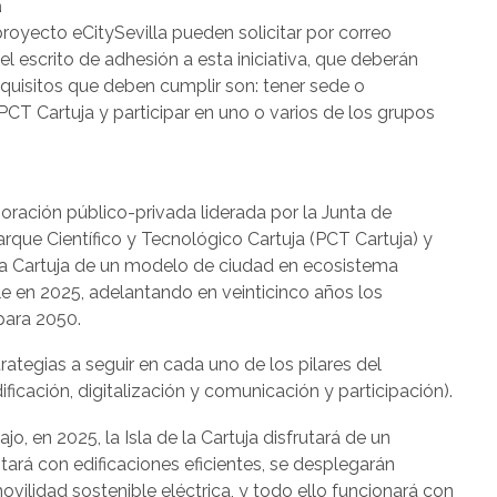
a
royecto eCitySevilla pueden solicitar por correo
el escrito de adhesión a esta iniciativa, que deberán
uisitos que deben cumplir son: tener sede o
PCT Cartuja y participar en uno o varios de los grupos
aboración público-privada liderada por la Junta de
arque Científico y Tecnológico Cartuja (PCT Cartuja) y
e la Cartuja de un modelo de ciudad en ecosistema
ble en 2025, adelantando en veinticinco años los
para 2050.
rategias a seguir en cada uno de los pilares del
ificación, digitalización y comunicación y participación).
jo, en 2025, la Isla de la Cartuja disfrutará de un
ará con edificaciones eficientes, se desplegarán
vilidad sostenible eléctrica, y todo ello funcionará con