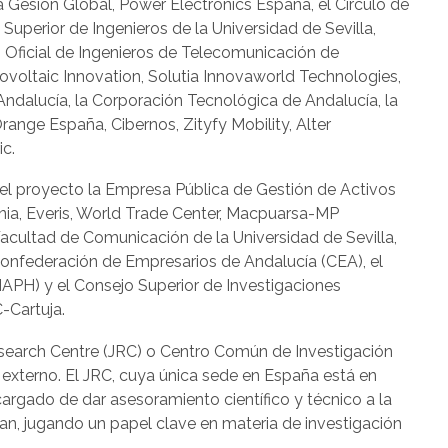
 Gesión Global, Power Electronics España, el Círculo de
Superior de Ingenieros de la Universidad de Sevilla,
io Oficial de Ingenieros de Telecomunicación de
voltaic Innovation, Solutia Innovaworld Technologies,
dalucía, la Corporación Tecnológica de Andalucía, la
range España, Cibernos, Zityfy Mobility, Alter
ic.
 el proyecto la Empresa Pública de Gestión de Activos
ania, Everis, World Trade Center, Macpuarsa-MP
Facultad de Comunicación de la Universidad de Sevilla,
 Confederación de Empresarios de Andalucía (CEA), el
(IAPH) y el Consejo Superior de Investigaciones
C-Cartuja.
esearch Centre (JRC) o Centro Común de Investigación
xterno. El JRC, cuya única sede en España está en
cargado de dar asesoramiento científico y técnico a la
an, jugando un papel clave en materia de investigación