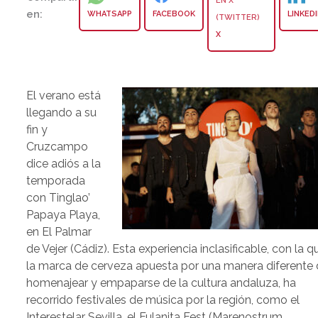
en:
WHATSAPP
FACEBOOK
LINKED
X
El verano está
llegando a su
fin y
Cruzcampo
dice adiós a la
temporada
con Tinglao’
Papaya Playa,
en El Palmar
de Vejer (Cádiz). Esta experiencia inclasificable, con la q
la marca de cerveza apuesta por una manera diferente
homenajear y empaparse de la cultura andaluza, ha
recorrido festivales de música por la región, como el
Interestelar Sevilla, el Fulanita Fest (Marenostrum