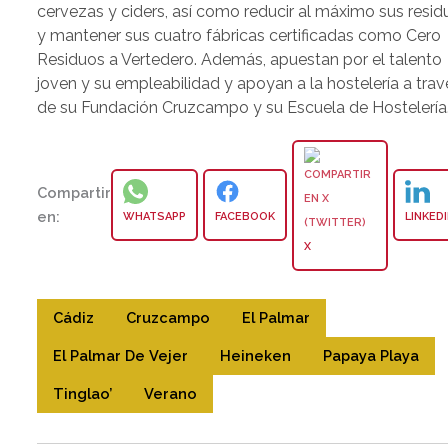
cervezas y ciders, así como reducir al máximo sus resid
y mantener sus cuatro fábricas certificadas como Cero
Residuos a Vertedero. Además, apuestan por el talento
joven y su empleabilidad y apoyan a la hostelería a trav
de su Fundación Cruzcampo y su Escuela de Hostelería
Compartir
en:
WHATSAPP
FACEBOOK
LINKED
X
Cádiz
Cruzcampo
El Palmar
El Palmar De Vejer
Heineken
Papaya Playa
Tinglao’
Verano