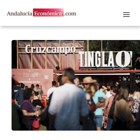
Ir
al
contenido