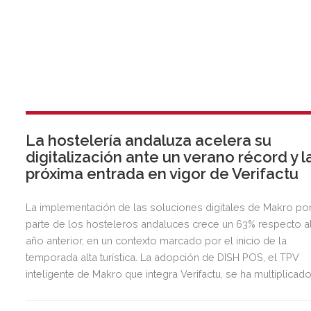
La hostelería andaluza acelera su
digitalización ante un verano récord y l
próxima entrada en vigor de Verifactu
La implementación de las soluciones digitales de Makro po
parte de los hosteleros andaluces crece un 63% respecto a
año anterior, en un contexto marcado por el inicio de la
temporada alta turística. La adopción de DISH POS, el TPV
inteligente de Makro que integra Verifactu, se ha multiplicad
por tres, mostrando la preparación del sector ante la
normativa que entrará en vigor en 2027.