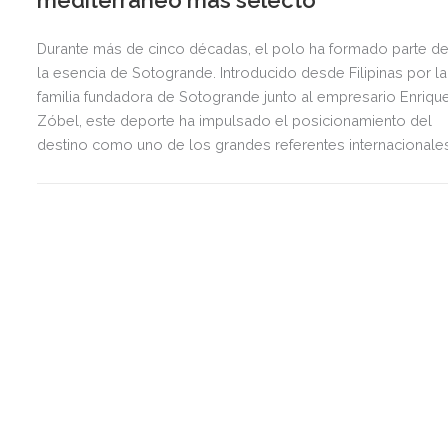
mediterráneo más selecto
Durante más de cinco décadas, el polo ha formado parte d
la esencia de Sotogrande. Introducido desde Filipinas por la
familia fundadora de Sotogrande junto al empresario Enriqu
Zóbel, este deporte ha impulsado el posicionamiento del
destino como uno de los grandes referentes internacionale
del polo y del estilo de vida mediterráneo, reuniendo cada
verano deporte de élite, tradición, gastronomía y una
exclusiva agenda social.