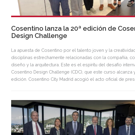
Cosentino lanza la 20ª edición de Cose
Design Challenge
La apuesta de Cosentino por el talento joven y la creativid
disciplinas estrechamente relacionadas con la compañía, c
diseño y la arquitectura. Este es el espíritu del desafío inter
Cosentino Design Challenge (CDC), que este curso alcanza 
edición. Cosentino City Madrid acogió el acto oficial de pre
nueva convocatoria del concurso, dónde se dieron a conoc
temáticas sobre las que los estudiantes de arquitectura y d
diferentes escuelas de todo el mundo deberán investigar, cr
desarrollar sus proyectos inspiradores.