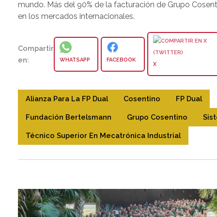
mundo. Más del 90% de la facturación de Grupo Cosen
en los mercados internacionales.
Compartir
en:
WHATSAPP
FACEBOOK
X
Alianza Para La FP Dual
Cosentino
FP Dual
Fundación Bertelsmann
Grupo Cosentino
Sis
Técnico Superior En Mecatrónica Industrial