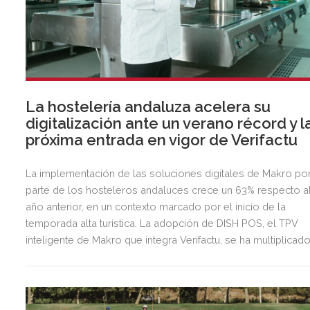
La hostelería andaluza acelera su
digitalización ante un verano récord y l
próxima entrada en vigor de Verifactu
La implementación de las soluciones digitales de Makro po
parte de los hosteleros andaluces crece un 63% respecto a
año anterior, en un contexto marcado por el inicio de la
temporada alta turística. La adopción de DISH POS, el TPV
inteligente de Makro que integra Verifactu, se ha multiplicad
por tres, mostrando la preparación del sector ante la
normativa que entrará en vigor en 2027.