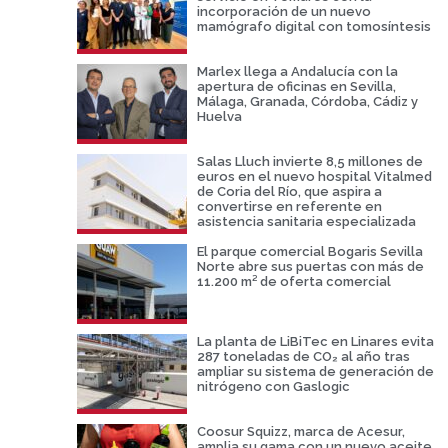
incorporación de un nuevo
mamógrafo digital con tomosíntesis
Marlex llega a Andalucía con la
apertura de oficinas en Sevilla,
Málaga, Granada, Córdoba, Cádiz y
Huelva
Salas Lluch invierte 8,5 millones de
euros en el nuevo hospital Vitalmed
de Coria del Río, que aspira a
convertirse en referente en
asistencia sanitaria especializada
El parque comercial Bogaris Sevilla
Norte abre sus puertas con más de
11.200 m² de oferta comercial
La planta de LiBiTec en Linares evita
287 toneladas de CO₂ al año tras
ampliar su sistema de generación de
nitrógeno con Gaslogic
Coosur Squizz, marca de Acesur,
amplia su gama con un nuevo aceite