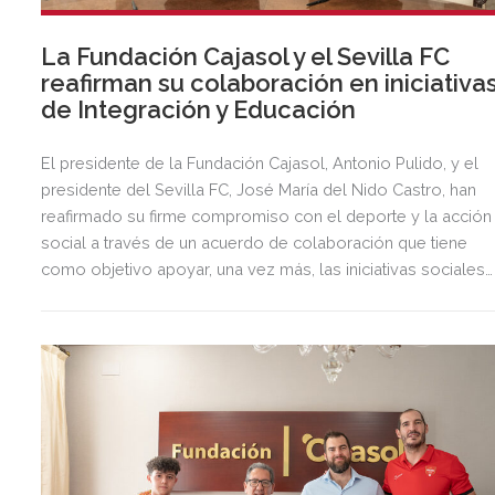
La Fundación Cajasol y el Sevilla FC
reafirman su colaboración en iniciativa
de Integración y Educación
El presidente de la Fundación Cajasol, Antonio Pulido, y el
presidente del Sevilla FC, José María del Nido Castro, han
reafirmado su firme compromiso con el deporte y la acción
social a través de un acuerdo de colaboración que tiene
como objetivo apoyar, una vez más, las iniciativas sociales
impulsadas por el Sevilla FC. Estas iniciativas se centran en
áreas clave como la educación y la integración social, y se
desarrollan a través de programas emblemáticos como
‘Sácale partido al cole’, el Mundialito de la Inmigración y el
programa Gólgota de Semana Santa.