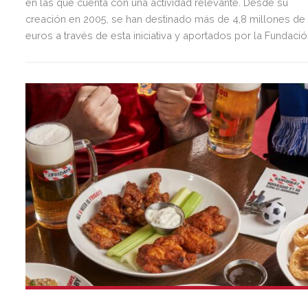
en las que cuenta con una actividad relevante. Desde su
creación en 2005, se han destinado más de 4,8 millones de
euros a través de esta iniciativa y aportados por la Fundaci
a 497 proyectos sociales. Se escogerá a un máximo de tre
ganadores por zona que recibirán hasta 25.000€ por
proyecto. El plazo de presentación de proyectos
permanecerá abierto hasta el 19 de septiembre.