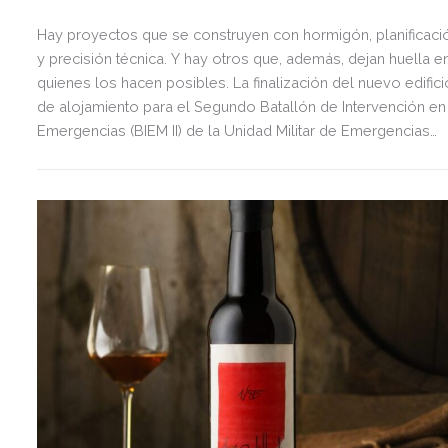
Hay proyectos que se construyen con hormigón, planificaci
y precisión técnica. Y hay otros que, además, dejan huella e
quienes los hacen posibles. La finalización del nuevo edifici
de alojamiento para el Segundo Batallón de Intervención en
Emergencias (BIEM II) de la Unidad Militar de Emergencias
(UME), en la Base Aérea de Morón de la Frontera, ha sido u
de ellos para Fonsán, la constructora del holding de empre
Grupo Fonsán.