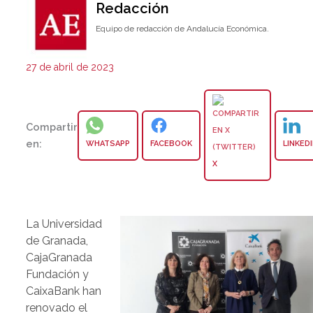
Redacción
Equipo de redacción de Andalucía Económica.
27 de abril de 2023
Compartir
en:
WHATSAPP
FACEBOOK
LINKED
X
La Universidad
de Granada,
CajaGranada
Fundación y
CaixaBank han
renovado el