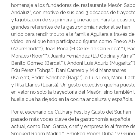
homenaje a los fundadores del restaurante Mesón Sabo
Andaluz*, con motivo de sus casi 3 décadas de trayecto
y la jubilación de su primera generación. Para la ocasión
grandes referentes de la gastronomía nacional se han
unido para rendir tributo a la familia Aguilera a través de
vídeo, en el que han participado figuras como Eneko At
(Azurmendi***), Joan Roca (El Celler de Can Roca***), Pa
Morales (Noor***), Juanlu Fernández (LÚ Cocina y Alma**
Benito Gómez (Bardal**), Andoni Luis Aduriz (Mugaritz**)
Edu Pérez (Tohqa*), Dani Carnero y Miki Manzanares
(Kaleja*), Pedro Sánchez (Bagá*), o Luis Lera, Manu Lac
y Rita Llanes (Leartá). Un gesto colectivo que ha puest
en valor no solo la trayectoria del Mesón, sino también 
huella que ha dejado en la cocina andaluza y española.
Por el escenario de Culinary Fest by Gusto del Sur, han
pasado más voces clave de la gastronomía española
actual, como Dani García, chef y empresario al frente d
Smoked Room Madrid**, Smoked Room Dubái* y Grup