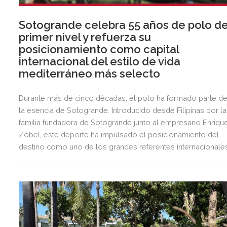
Sotogrande celebra 55 años de polo d
primer nivel y refuerza su
posicionamiento como capital
internacional del estilo de vida
mediterráneo más selecto
Durante más de cinco décadas, el polo ha formado parte d
la esencia de Sotogrande. Introducido desde Filipinas por la
familia fundadora de Sotogrande junto al empresario Enriqu
Zóbel, este deporte ha impulsado el posicionamiento del
destino como uno de los grandes referentes internacionale
del polo y del estilo de vida mediterráneo, reuniendo cada
verano deporte de élite, tradición, gastronomía y una
exclusiva agenda social.