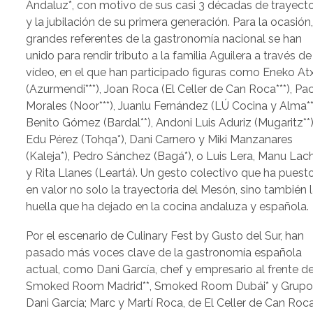
Andaluz*, con motivo de sus casi 3 décadas de trayecto
y la jubilación de su primera generación. Para la ocasión
grandes referentes de la gastronomía nacional se han
unido para rendir tributo a la familia Aguilera a través de
vídeo, en el que han participado figuras como Eneko At
(Azurmendi***), Joan Roca (El Celler de Can Roca***), Pa
Morales (Noor***), Juanlu Fernández (LÚ Cocina y Alma**
Benito Gómez (Bardal**), Andoni Luis Aduriz (Mugaritz**)
Edu Pérez (Tohqa*), Dani Carnero y Miki Manzanares
(Kaleja*), Pedro Sánchez (Bagá*), o Luis Lera, Manu Lac
y Rita Llanes (Leartá). Un gesto colectivo que ha puest
en valor no solo la trayectoria del Mesón, sino también 
huella que ha dejado en la cocina andaluza y española.
Por el escenario de Culinary Fest by Gusto del Sur, han
pasado más voces clave de la gastronomía española
actual, como Dani García, chef y empresario al frente d
Smoked Room Madrid**, Smoked Room Dubái* y Grup
Dani García; Marc y Martí Roca, de El Celler de Can Roca*