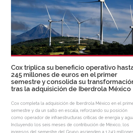
Cox triplica su beneficio operativo hast
245 millones de euros en el primer
semestre y consolida su transformació
tras la adquisición de Iberdrola México
Cox completa la adquisición de Iberdrola México en el prim
semestre y da un salto en escala, reforzando su posición
como operador de infraestructuras críticas de energía y agu
Incluyendo los seis meses de contribución de México, los
ingresos del semestre del Grupo ascienden a 1.243 millone