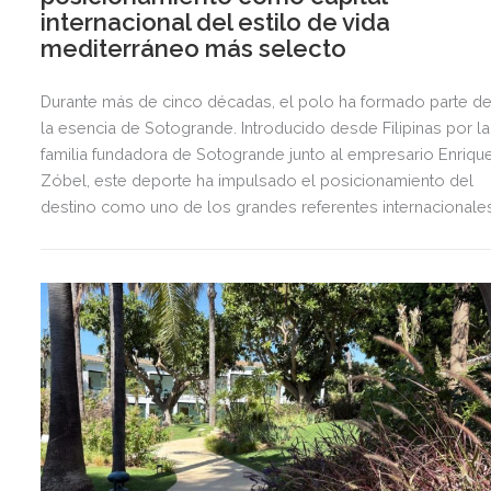
internacional del estilo de vida
mediterráneo más selecto
Durante más de cinco décadas, el polo ha formado parte d
la esencia de Sotogrande. Introducido desde Filipinas por la
familia fundadora de Sotogrande junto al empresario Enriqu
Zóbel, este deporte ha impulsado el posicionamiento del
destino como uno de los grandes referentes internacionale
del polo y del estilo de vida mediterráneo, reuniendo cada
verano deporte de élite, tradición, gastronomía y una
exclusiva agenda social.