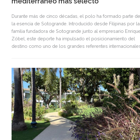
mediterráneo más selecto
Durante más de cinco décadas, el polo ha formado parte d
la esencia de Sotogrande. Introducido desde Filipinas por la
familia fundadora de Sotogrande junto al empresario Enriqu
Zóbel, este deporte ha impulsado el posicionamiento del
destino como uno de los grandes referentes internacionale
del polo y del estilo de vida mediterráneo, reuniendo cada
verano deporte de élite, tradición, gastronomía y una
exclusiva agenda social.