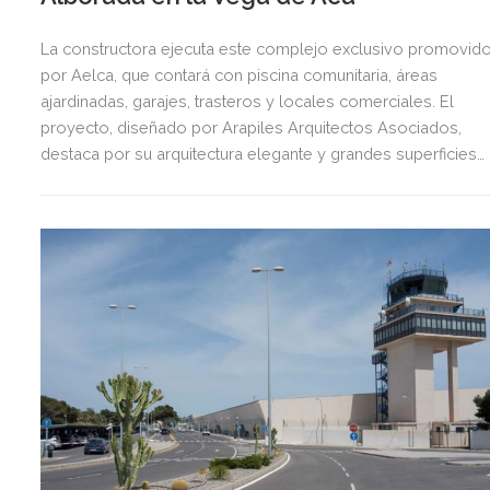
La constructora ejecuta este complejo exclusivo promovid
por Aelca, que contará con piscina comunitaria, áreas
ajardinadas, garajes, trasteros y locales comerciales. El
proyecto, diseñado por Arapiles Arquitectos Asociados,
destaca por su arquitectura elegante y grandes superficies
acristaladas pensadas para el bienestar.