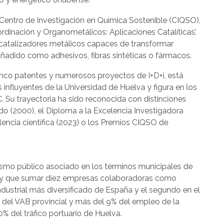
 Centro de Investigación en Química Sostenible (CIQSO),
dinación y Organometálicos: Aplicaciones Catalíticas’.
e catalizadores metálicos capaces de transformar
añadido como adhesivos, fibras sintéticas o fármacos.
cinco patentes y numerosos proyectos de I+D+i, está
influyentes de la Universidad de Huelva y figura en los
. Su trayectoria ha sido reconocida con distinciones
o (2000), el Diploma a la Excelencia Investigadora
elencia científica (2023) o los Premios CIQSO de
smo público asociado en los términos municipales de
 hay que sumar diez empresas colaboradoras como
dustrial más diversificado de España y el segundo en el
% del VAB provincial y más del 9% del empleo de la
0% del tráfico portuario de Huelva.