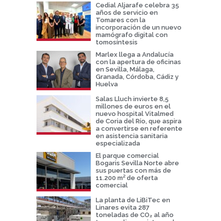
Cedial Aljarafe celebra 35
años de servicio en
Tomares con la
incorporación de un nuevo
mamógrafo digital con
tomosíntesis
Marlex llega a Andalucía
con la apertura de oficinas
en Sevilla, Málaga,
Granada, Córdoba, Cádiz y
Huelva
Salas Lluch invierte 8,5
millones de euros en el
nuevo hospital Vitalmed
de Coria del Río, que aspira
a convertirse en referente
en asistencia sanitaria
especializada
El parque comercial
Bogaris Sevilla Norte abre
sus puertas con más de
11.200 m² de oferta
comercial
La planta de LiBiTec en
Linares evita 287
toneladas de CO₂ al año