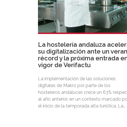
La hostelería andaluza acele
su digitalización ante un vera
récord y la próxima entrada e
vigor de Verifactu
La implementación de las soluciones
digitales de Makro por parte de los
hosteleros andaluces crece un 63% respe
al año anterior, en un contexto marcado po
el inicio de la temporada alta turística. La
adopción de DISH POS, el TPV inteligente
Makro que integra Verifactu, se ha
multiplicado por tres, mostrando la