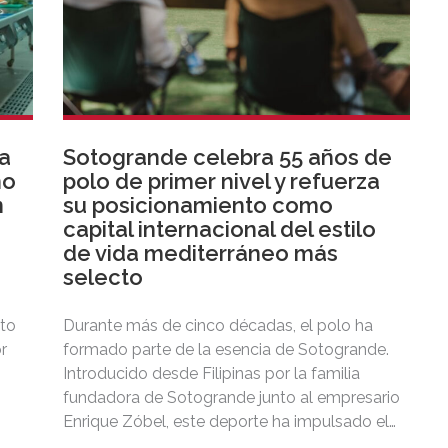
ra
Sotogrande celebra 55 años de
no
polo de primer nivel y refuerza
n
su posicionamiento como
capital internacional del estilo
de vida mediterráneo más
selecto
cto
Durante más de cinco décadas, el polo ha
r
formado parte de la esencia de Sotogrande.
Introducido desde Filipinas por la familia
 de
fundadora de Sotogrande junto al empresario
Enrique Zóbel, este deporte ha impulsado el
posicionamiento del destino como uno de