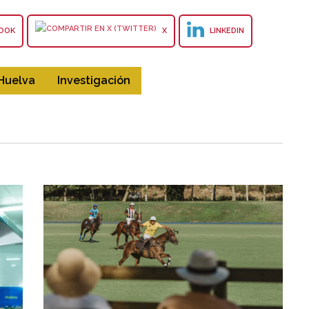
OOK
X
LINKEDIN
Huelva
Investigación