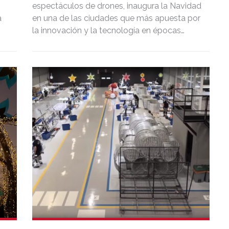
espectáculos de drones, inaugura la Navidad
a
en una de las ciudades que más apuesta por
la innovación y la tecnología en épocas
señaladas. La alianza con Ximenez Group,
referente internacional en iluminación
a
artística, ha hecho de este espectáculo una
ue
experiencia inmersiva y sostenible que
impulsa la programación navideña en la
ciudad.