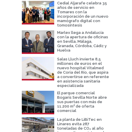
Cedial Aljarafe celebra 35
años de servicio en
Tomares con la
incorporación de un nuevo
mamógrafo digital con
tomosíntesis
Marlex llega a Andalucía
con la apertura de oficinas
en Sevilla, Málaga,
Granada, Córdoba, Cádiz y
Huelva
Salas Lluch invierte 8,5
millones de euros en el
nuevo hospital Vitalmed
de Coria del Río, que aspira
a convertirse en referente
en asistencia sanitaria
especializada
El parque comercial
Bogaris Sevilla Norte abre
sus puertas con más de
11.200 m² de oferta
comercial
La planta de LiBiTec en
Linares evita 287
toneladas de CO₂ al año