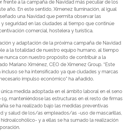
er frente a la campaña de Navidad más peculiar de los
te año. En este sentido, Ximenez Iluminación, al igual
diseñado una Navidad que permita observar las
 y seguridad en las ciudades al tiempo que continúe
entivación comercial, hostelera y turística.
cación y adaptación de la próxima campaña de Navidad
le a la totalidad de nuestro equipo humano, al tiempo
 nunca con nuestro propósito de contribuir a la
cado Mariano Ximénez, CEO de Ximenez Group. “Este
a incluso se ha intensificado ya que ciudades y marcas
 necesario impulso económico” ha añadido.
 única medida adoptada en el ámbito laboral en el seno
19, manteniéndose las estructuras en el resto de firmas
pañía se ha realizado bajo las medidas preventivas
ad y salud de los/as empleados/as -uso de mascarillas,
idroalcohólico- y a ellas se ha sumado la realización
poración.