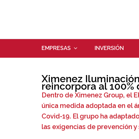
Ir
al
contenido
EMPRESAS
INVERSIÓN
Ximenez Iluminación 
reincorpora al 100% d
Dentro de Ximenez Group, el E
única medida adoptada en el ámb
Covid-19. El grupo ha adaptado
las exigencias de prevención y