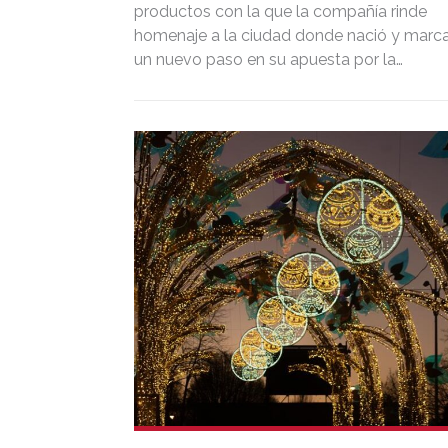
productos con la que la compañía rinde
homenaje a la ciudad donde nació y marc
un nuevo paso en su apuesta por la
innovación sostenible. El grupo revivirá
también sus orígenes en la Navidad de
Puente Genil con la recreación de la estrell
que su fundador diseñó hace 80 años y q
dio nacimiento a la compañía.