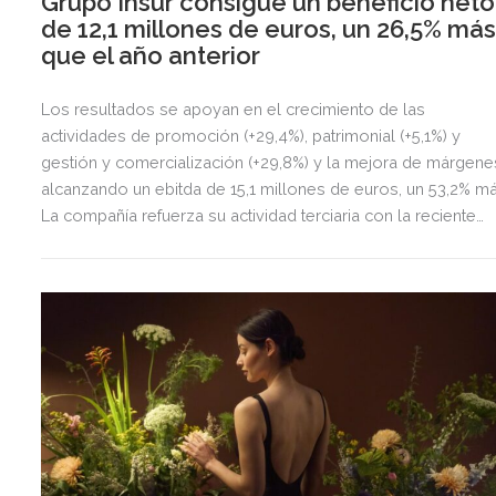
Grupo Insur consigue un beneficio neto
de 12,1 millones de euros, un 26,5% má
que el año anterior
Los resultados se apoyan en el crecimiento de las
actividades de promoción (+29,4%), patrimonial (+5,1%) y
gestión y comercialización (+29,8%) y la mejora de márgene
alcanzando un ebitda de 15,1 millones de euros, un 53,2% má
La compañía refuerza su actividad terciaria con la reciente
adquisición de La Sierra Business Area en Madrid, con la qu
fortalece su presencia en el principal mercado de oficinas d
España.