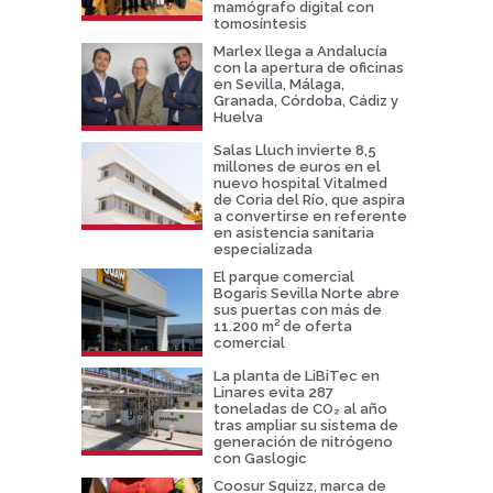
mamógrafo digital con
tomosíntesis
Marlex llega a Andalucía
con la apertura de oficinas
en Sevilla, Málaga,
Granada, Córdoba, Cádiz y
Huelva
Salas Lluch invierte 8,5
millones de euros en el
nuevo hospital Vitalmed
de Coria del Río, que aspira
a convertirse en referente
en asistencia sanitaria
especializada
El parque comercial
Bogaris Sevilla Norte abre
sus puertas con más de
11.200 m² de oferta
comercial
La planta de LiBiTec en
Linares evita 287
toneladas de CO₂ al año
tras ampliar su sistema de
generación de nitrógeno
con Gaslogic
Coosur Squizz, marca de