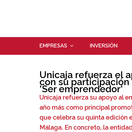
Ir
al
contenido
EMPRESAS
INVERSIÓN
Unicaja refuerza el
con su participació
'Ser emprendedor'
Unicaja refuerza su apoyo al e
año más como principal promot
que celebra su quinta edición 
Málaga. En concreto, la entidad