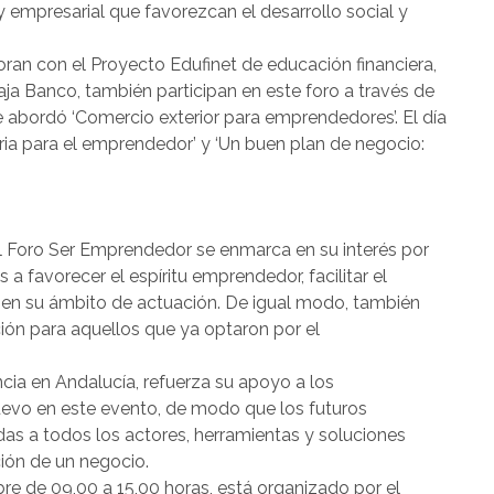
y empresarial que favorezcan el desarrollo social y
ran con el Proyecto Edufinet de educación financiera,
ja Banco, también participan en este foro a través de
e abordó ‘Comercio exterior para emprendedores’. El día
aria para el emprendedor’ y ‘Un buen plan de negocio:
 el Foro Ser Emprendedor se enmarca en su interés por
s a favorecer el espíritu emprendedor, facilitar el
en su ámbito de actuación. De igual modo, también
ión para aquellos que ya optaron por el
ncia en Andalucía, refuerza su apoyo a los
evo en este evento, de modo que los futuros
as a todos los actores, herramientas y soluciones
ción de un negocio.
re de 09,00 a 15,00 horas, está organizado por el