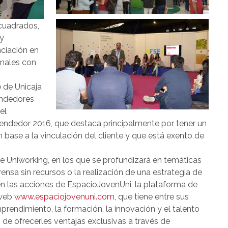
 cuadrados,
 y
nciación en
onales con
e de Unicaja
endedores
el
ndedor 2016, que destaca principalmente por tener un
n base a la vinculación del cliente y que está exento de
e Uniworking, en los que se profundizará en temáticas
nsa sin recursos o la realización de una estrategia de
n las acciones de EspacioJovenUni, la plataforma de
 web
www.espaciojovenuni.com
, que tiene entre sus
prendimiento, la formación, la innovación y el talento
de ofrecerles ventajas exclusivas a través de