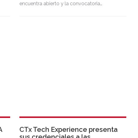
encuentra abierto y la convocatoria
culminará con un acto de entrega de premios
en el mes de junio.
A
CTx Tech Experience presenta
sus credenciales a las