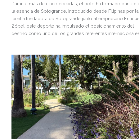
Durante más de cinco décadas, el polo ha formado parte d
la esencia de Sotogrande. Introducido desde Filipinas por la
familia fundadora de Sotogrande junto al empresario Enriqu
Zóbel, este deporte ha impulsado el posicionamiento del
destino como uno de los grandes referentes internacionale
del polo y del estilo de vida mediterráneo, reuniendo cada
verano deporte de élite, tradición, gastronomía y una
exclusiva agenda social.