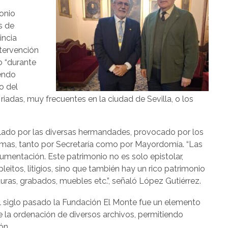
monio
s de
incia
tervención
o “durante
iendo
o del
adas, muy frecuentes en la ciudad de Sevilla, o los
lado por las diversas hermandades, provocado por los
smas, tanto por Secretaría como por Mayordomía. “Las
mentación. Este patrimonio no es solo epistolar,
eitos, litigios, sino que también hay un rico patrimonio
turas, grabados, muebles etc.”, señaló López Gutiérrez.
l siglo pasado la Fundación El Monte fue un elemento
e la ordenación de diversos archivos, permitiendo
ón.