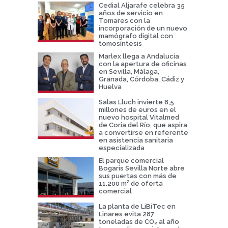
Cedial Aljarafe celebra 35
años de servicio en
Tomares con la
incorporación de un nuevo
mamógrafo digital con
tomosíntesis
Marlex llega a Andalucía
con la apertura de oficinas
en Sevilla, Málaga,
Granada, Córdoba, Cádiz y
Huelva
Salas Lluch invierte 8,5
millones de euros en el
nuevo hospital Vitalmed
de Coria del Río, que aspira
a convertirse en referente
en asistencia sanitaria
especializada
El parque comercial
Bogaris Sevilla Norte abre
sus puertas con más de
11.200 m² de oferta
comercial
La planta de LiBiTec en
Linares evita 287
toneladas de CO₂ al año