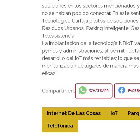
soluciones en los sectores mencionados y
no se habían podido conectar. En este sent
Tecnológico Cartuja pilotos de solucione
Residuos Urbanos, Parking Inteligente, Gest
Teleasistencia.
La implantación de la tecnología NBIoT va 
pymes y administraciones, al permitir dot
desarrollo del IoT más rentables; lo que s
monitorización de lugares de manera más ef
eficaz.
Compartir en:
WHATSAPP
FACEB
Internet De Las Cosas
IoT
Parq
Telefónica