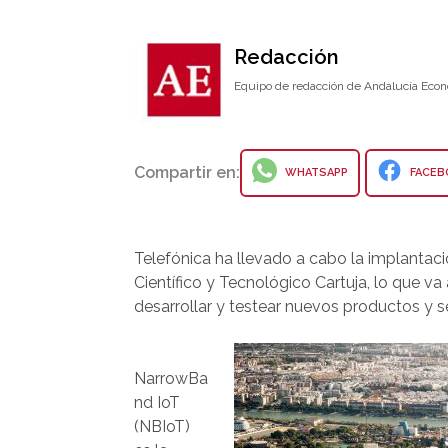
Redacción
Equipo de redacción de Andalucía Econ
Compartir en:
WHATSAPP
FACEB
Telefónica ha llevado a cabo la implantac
Científico y Tecnológico Cartuja, lo que v
desarrollar y testear nuevos productos y se
NarrowBa
nd IoT
(NBIoT)