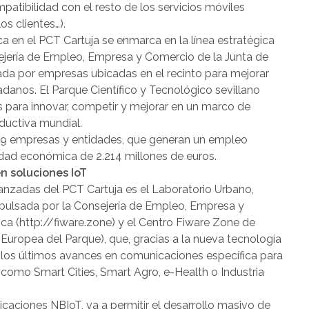
patibilidad con el resto de los servicios móviles
os clientes…).
ca en el PCT Cartuja se enmarca en la línea estratégica
ejería de Empleo, Empresa y Comercio de la Junta de
lada por empresas ubicadas en el recinto para mejorar
adanos. El Parque Científico y Tecnológico sevillano
s para innovar, competir y mejorar en un marco de
oductiva mundial.
459 empresas y entidades, que generan un empleo
idad económica de 2.214 millones de euros.
n soluciones IoT
vanzadas del PCT Cartuja es el Laboratorio Urbano,
mpulsada por la Consejería de Empleo, Empresa y
ca (http://fiware.zone) y el Centro Fiware Zone de
 Europea del Parque), que, gracias a la nueva tecnología
 los últimos avances en comunicaciones específica para
 como Smart Cities, Smart Agro, e-Health o Industria
aciones NBIoT, va a permitir el desarrollo masivo de