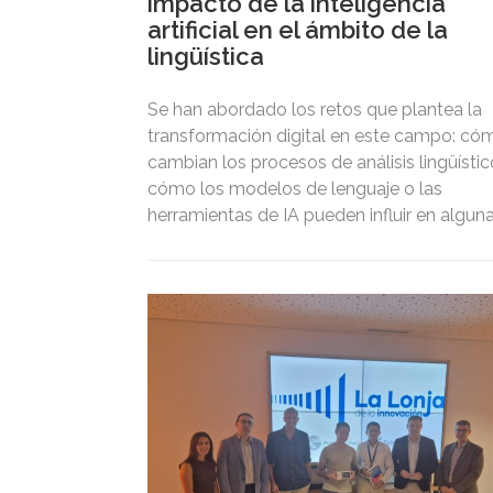
impacto de la inteligencia
artificial en el ámbito de la
lingüística
Se han abordado los retos que plantea la
transformación digital en este campo: có
cambian los procesos de análisis lingüístic
cómo los modelos de lenguaje o las
herramientas de IA pueden influir en algun
tareas propias del lingüista o del filólogo.