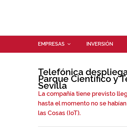
Ir
al
contenido
EMPRESAS
INVERSIÓN
Telefónica desplieg
Parque Científico y 
Sevilla
La compañía tiene previsto lle
hasta el momento no se habían 
las Cosas (IoT).