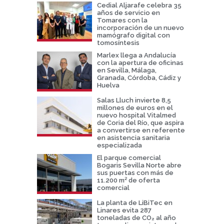
Cedial Aljarafe celebra 35
años de servicio en
Tomares con la
incorporación de un nuevo
mamógrafo digital con
tomosíntesis
Marlex llega a Andalucía
con la apertura de oficinas
en Sevilla, Málaga,
Granada, Córdoba, Cádiz y
Huelva
Salas Lluch invierte 8,5
millones de euros en el
nuevo hospital Vitalmed
de Coria del Río, que aspira
a convertirse en referente
en asistencia sanitaria
especializada
El parque comercial
Bogaris Sevilla Norte abre
sus puertas con más de
11.200 m² de oferta
comercial
La planta de LiBiTec en
Linares evita 287
toneladas de CO₂ al año