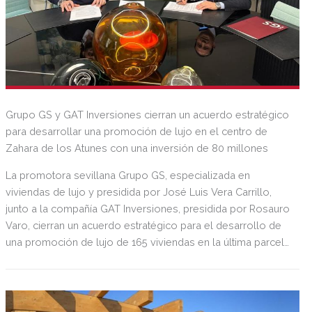
Grupo GS y GAT Inversiones cierran un acuerdo estratégico
para desarrollar una promoción de lujo en el centro de
Zahara de los Atunes con una inversión de 80 millones
La promotora sevillana Grupo GS, especializada en
viviendas de lujo y presidida por José Luis Vera Carrillo,
junto a la compañía GAT Inversiones, presidida por Rosauro
Varo, cierran un acuerdo estratégico para el desarrollo de
una promoción de lujo de 165 viviendas en la última parcela
residencial disponible en la localidad de Zahara de los
Atunes. La promoción destacará por su privilegiada
ubicación, sus zonas comunes de disfrute compuesta por
piscina, solárium, zona chill out y complejo deportivo, así