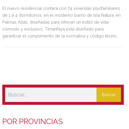
El nuevo residencial contará con 74 viviendas plurifamiliares
de 1 a 4 dormitorios, en el moderno barrio de Isla Natura, en
Palmas Altas, diseñadas para ofrecer un estilo de vida
cómodo y exclusivo. Timanfaya está diseñado para
garantizar el cumplimiento de la normativa y código técnico
obteniendo la máxima eficiencia energética, con una
calificación ‘A’ tanto en consumo de energía como en
emisiones de CO2. Metrovacesa cuenta para este nuevo
desarrollo residencial Timanfaya con una inversión prevista
de 20,7 millones de euros.
Buscar
POR PROVINCIAS