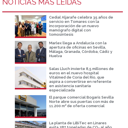
NOTICIAS MÁS LEIDAS
Cedial Aljarafe celebra 35 años de
servicio en Tomares con la
incorporación de un nuevo
mamógrafo digital con
tomosíntesis
Marlex llega a Andalucía con la
apertura de oficinas en Sevilla,
Málaga, Granada, Córdoba, Cádiz y
Huelva
Salas Lluch invierte 8,5 millones de
euros en el nuevo hospital
Vitalmed de Coria del Río, que
aspira a convertirse en referente
en asistencia sanitaria
especializada
El parque comercial Bogaris Sevilla
Norte abre sus puertas con más de
11.200 m² de oferta comercial
La planta de LiBiTec en Linares
evita 287 toneladas de CO₂ al año