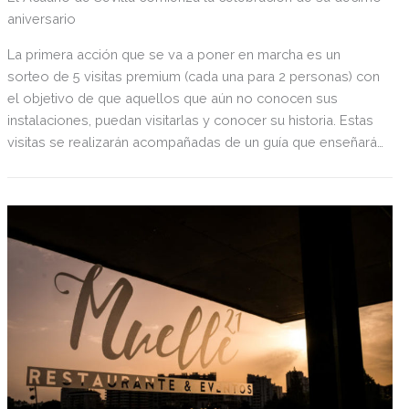
aniversario
La primera acción que se va a poner en marcha es un
sorteo de 5 visitas premium (cada una para 2 personas) con
el objetivo de que aquellos que aún no conocen sus
instalaciones, puedan visitarlas y conocer su historia. Estas
visitas se realizarán acompañadas de un guía que enseñará
todo el recorrido del acuario y su zona más desconocida,
la zona técnica.