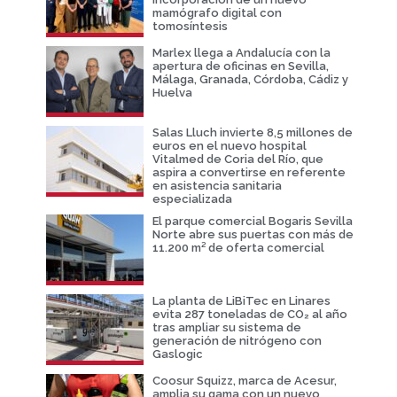
mamógrafo digital con
tomosíntesis
Marlex llega a Andalucía con la
apertura de oficinas en Sevilla,
Málaga, Granada, Córdoba, Cádiz y
Huelva
Salas Lluch invierte 8,5 millones de
euros en el nuevo hospital
Vitalmed de Coria del Río, que
aspira a convertirse en referente
en asistencia sanitaria
especializada
El parque comercial Bogaris Sevilla
Norte abre sus puertas con más de
11.200 m² de oferta comercial
La planta de LiBiTec en Linares
evita 287 toneladas de CO₂ al año
tras ampliar su sistema de
generación de nitrógeno con
Gaslogic
Coosur Squizz, marca de Acesur,
amplia su gama con un nuevo