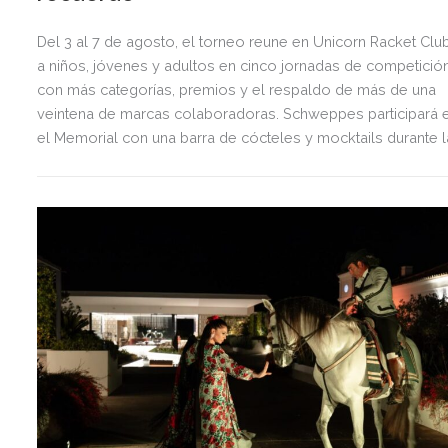
Del 3 al 7 de agosto, el torneo reune en Unicorn Racket Clu
a niños, jóvenes y adultos en cinco jornadas de competición
con más categorías, premios y el respaldo de más de una
veintena de marcas colaboradoras. Schweppes participará 
el Memorial con una barra de cócteles y mocktails durante l
jornada de semifinales, repartirá Schweppes Naranja entre
todos los participantes y sorteará dos cenas dobles en La
Plage Casanis Marbella.