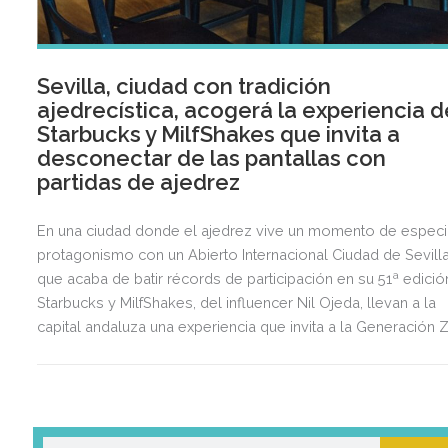
Sevilla, ciudad con tradición
ajedrecística, acogerá la experiencia d
Starbucks y MilfShakes que invita a
desconectar de las pantallas con
partidas de ajedrez
En una ciudad donde el ajedrez vive un momento de especi
protagonismo con un Abierto Internacional Ciudad de Sevill
que acaba de batir récords de participación en su 51ª edició
Starbucks y MilfShakes, del influencer Nil Ojeda, llevan a la
capital andaluza una experiencia que invita a la Generación Z
cambiar las pantallas por encuentros presenciales alrededo
de un tablero de ajedrez. La cita tendrá lugar el jueves 2 de
julio, de 14:00 a 21:00 horas, en la tienda Starbucks de la
avenida de la Constitución, 36, donde los asistentes podrán
enfrentarse a los icónicos 'Hombres de Rojo' de MilfShakes