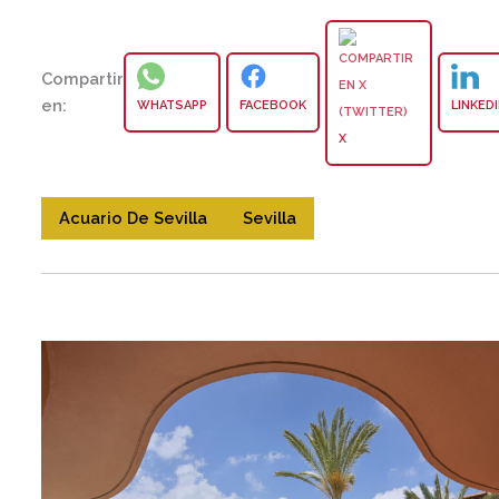
Compartir
en:
WHATSAPP
FACEBOOK
LINKED
X
Acuario De Sevilla
Sevilla