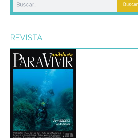
Buscar
en partidas rápidas de hasta 15 minutos para vencer al
profesional y hacerse con uno de los 30 ajedreces
exclusivos.
REVISTA