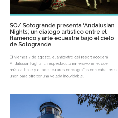
SO/ Sotogrande presenta ‘Andalusian
Nights’, un dialogo artístico entre el
flamenco y arte ecuestre bajo el cielo
de Sotogrande
El viernes 7 de agosto, el anfiteatro del resort acogerá
Andalusian Nights, un espectáculo inmersivo en el que
música, baile y espectaculares coreografías con caballos s
unen para ofrecer una velada inolvidable.