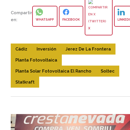
Compartir
en:
WHATSAPP
FACEBOOK
LINKED
X
Cádiz
Inversión
Jerez De La Frontera
Planta Fotovoltaica
Planta Solar Fotovoltaica El Rancho
Soltec
Statkraft