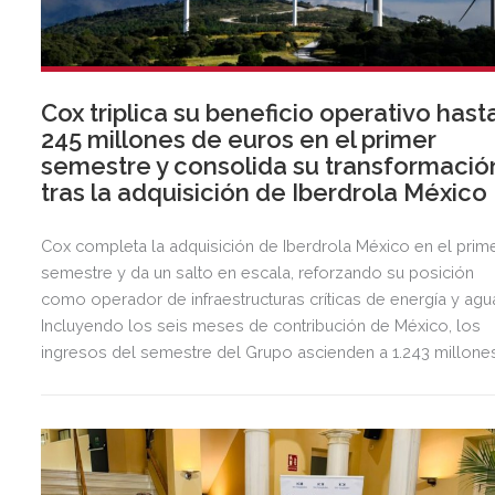
Cox triplica su beneficio operativo hast
245 millones de euros en el primer
semestre y consolida su transformació
tras la adquisición de Iberdrola México
Cox completa la adquisición de Iberdrola México en el prim
semestre y da un salto en escala, reforzando su posición
como operador de infraestructuras críticas de energía y agu
Incluyendo los seis meses de contribución de México, los
ingresos del semestre del Grupo ascienden a 1.243 millone
de euros, 2,5 veces más que en el mismo periodo del año
anterior.