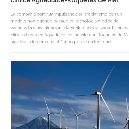
La compañía continúa impulsando su crecimiento con un
modelo homogéneo basado en tecnología médica de
vanguardia y una atención altamente especializada. La nuev
clínica abierta en Aguadulce, colindante con Roquetas de Ma
significa la tercera que el Grupo posee en territorio
almeriense, sumándose a las de Almería ciudad y El Ejido.