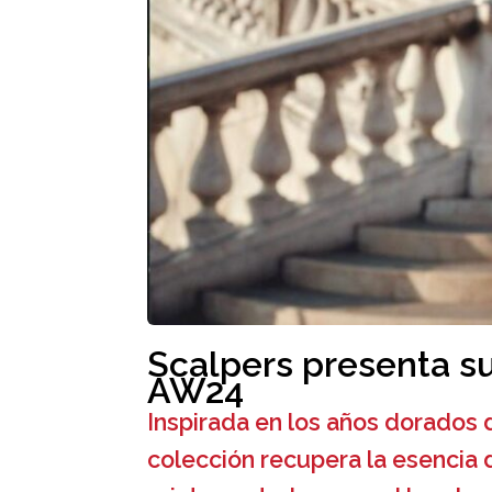
Scalpers presenta s
AW24
Inspirada en los años dorados 
colección recupera la esencia 