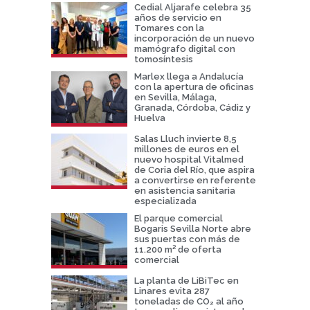
Cedial Aljarafe celebra 35
años de servicio en
Tomares con la
incorporación de un nuevo
mamógrafo digital con
tomosíntesis
Marlex llega a Andalucía
con la apertura de oficinas
en Sevilla, Málaga,
Granada, Córdoba, Cádiz y
Huelva
Salas Lluch invierte 8,5
millones de euros en el
nuevo hospital Vitalmed
de Coria del Río, que aspira
a convertirse en referente
en asistencia sanitaria
especializada
El parque comercial
Bogaris Sevilla Norte abre
sus puertas con más de
11.200 m² de oferta
comercial
La planta de LiBiTec en
Linares evita 287
toneladas de CO₂ al año