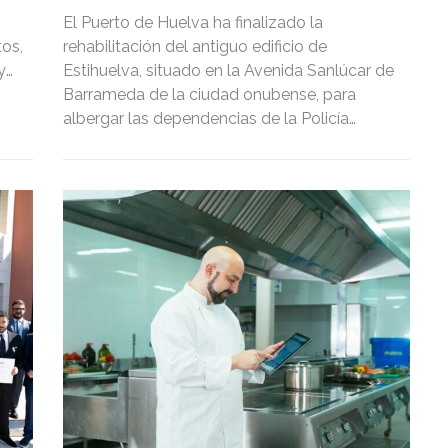
El Puerto de Huelva ha finalizado la
os,
rehabilitación del antiguo edificio de
y
Estihuelva, situado en la Avenida Sanlúcar de
Barrameda de la ciudad onubense, para
albergar las dependencias de la Policía
Portuaria y también de otros departamentos.