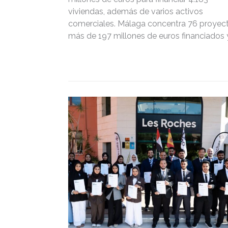
viviendas, además de varios activos
comerciales. Málaga concentra 76 proyect
más de 197 millones de euros financiados 
2.718 viviendas.