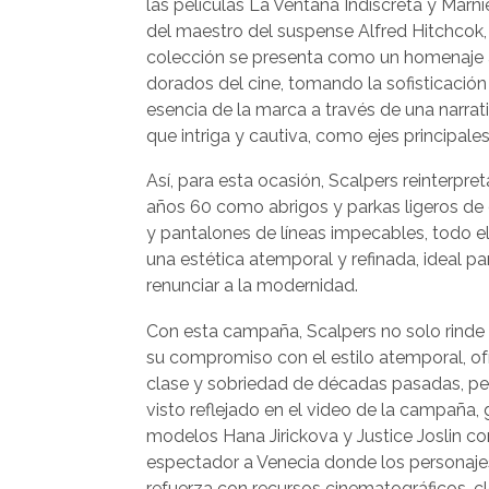
las películas La Ventana Indiscreta y Marni
del maestro del suspense Alfred Hitchcok,
colección se presenta como un homenaje 
dorados del cine, tomando la sofisticación 
esencia de la marca a través de una narrati
que intriga y cautiva, como ejes principales
Así, para esta ocasión, Scalpers reinterpre
años 60 como abrigos y parkas ligeros de c
y pantalones de líneas impecables, todo 
una estética atemporal y refinada, ideal p
renunciar a la modernidad.
Con esta campaña, Scalpers no solo rinde tr
su compromiso con el estilo atemporal, of
clase y sobriedad de décadas pasadas, pe
visto reflejado en el video de la campaña,
modelos Hana Jirickova y Justice Joslin co
espectador a Venecia donde los personajes
refuerza con recursos cinematográficos, c