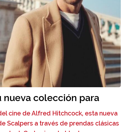
u nueva colección para
del cine de Alfred Hitchcock, esta nueva
de Scalpers a través de prendas clásicas