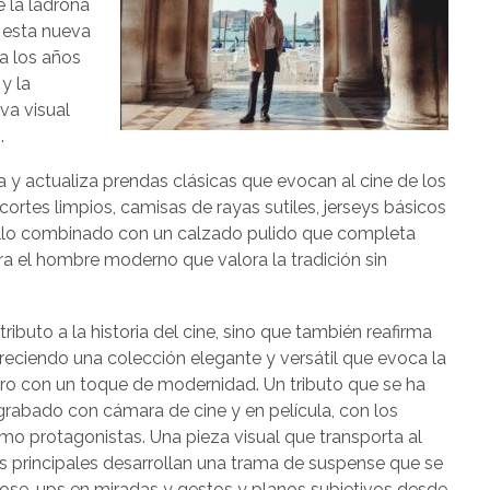
e la ladrona
 esta nueva
a los años
y la
va visual
.
ta y actualiza prendas clásicas que evocan al cine de los
ortes limpios, camisas de rayas sutiles, jerseys básicos
ello combinado con un calzado pulido que completa
ara el hombre moderno que valora la tradición sin
ibuto a la historia del cine, sino que también reafirma
reciendo una colección elegante y versátil que evoca la
ro con un toque de modernidad. Un tributo que se ha
 grabado con cámara de cine y en película, con los
mo protagonistas. Una pieza visual que transporta al
 principales desarrollan una trama de suspense que se
lose-ups en miradas y gestos y planos subjetivos desde