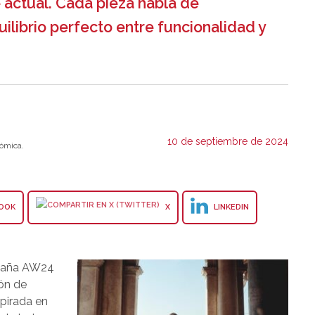
 actual. Cada pieza habla de
uilibrio perfecto entre funcionalidad y
10 de septiembre de 2024
ómica.
OOK
X
LINKEDIN
mpaña AW24
ón de
pirada en