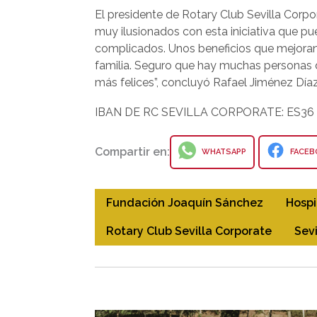
El presidente de Rotary Club Sevilla Corp
muy ilusionados con esta iniciativa que p
complicados. Unos beneficios que mejoran 
familia. Seguro que hay muchas personas q
más felices”, concluyó Rafael Jiménez Díaz
IBAN DE RC SEVILLA CORPORATE: ES36 
Compartir en:
WHATSAPP
FACEB
Fundación Joaquín Sánchez
Hospi
Rotary Club Sevilla Corporate
Sevi