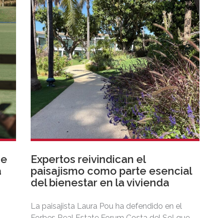
de
Expertos reivindican el
a
paisajismo como parte esencial
del bienestar en la vivienda
La paisajista Laura Pou ha defendido en el
Forbes Real Estate Forum Costa del Sol que