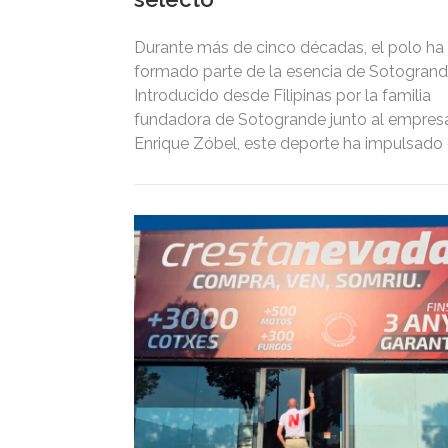
Durante más de cinco décadas, el polo ha
formado parte de la esencia de Sotogrand
Introducido desde Filipinas por la familia
fundadora de Sotogrande junto al empresa
Enrique Zóbel, este deporte ha impulsado 
posicionamiento del destino como uno de
los grandes referentes internacionales del
polo y del estilo de vida mediterráneo,
reuniendo cada verano deporte de élite,
tradición, gastronomía y una exclusiva
agenda social.