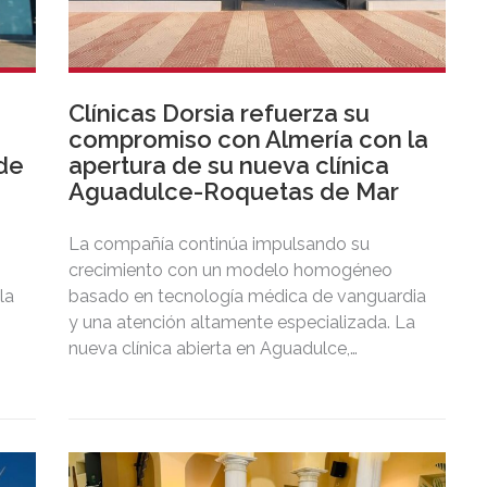
Clínicas Dorsia refuerza su
compromiso con Almería con la
de
apertura de su nueva clínica
Aguadulce-Roquetas de Mar
La compañía continúa impulsando su
crecimiento con un modelo homogéneo
la
basado en tecnología médica de vanguardia
y una atención altamente especializada. La
nueva clínica abierta en Aguadulce,
colindante con Roquetas de Mar, significa la
tercera que el Grupo posee en territorio
almeriense, sumándose a las de Almería
ciudad y El Ejido.