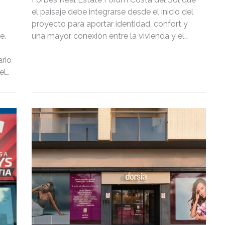
el paisaje debe integrarse desde el inicio del
proyecto para aportar identidad, confort y
e.
una mayor conexión entre la vivienda y el
territorio.
rio
el