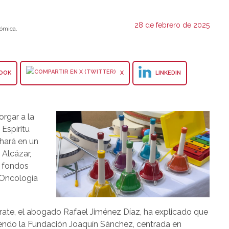
28 de febrero de 2025
ómica.
OOK
X
LINKEDIN
rgar a la
Espíritu
 hará en un
 Alcázar,
n fondos
e Oncología
orate, el abogado Rafael Jiménez Díaz, ha explicado que
iendo la Fundación Joaquín Sánchez, centrada en