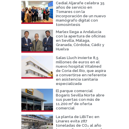
Cedial Aljarafe celebra 35
años de servicio en
Tomares con la
incorporación de un nuevo
mamógrafo digital con
tomosíntesis
Marlex llega a Andalucía
con la apertura de oficinas
en Sevilla, Málaga,
Granada, Córdoba, Cádiz y
Huelva
Salas Lluch invierte 8,5
millones de euros en el
nuevo hospital Vitalmed
de Coria del Río, que aspira
a convertirse en referente
en asistencia sanitaria
especializada
El parque comercial
Bogaris Sevilla Norte abre
sus puertas con más de
11.200 m² de oferta
comercial
La planta de LiBiTec en
Linares evita 287
toneladas de CO₂ al año