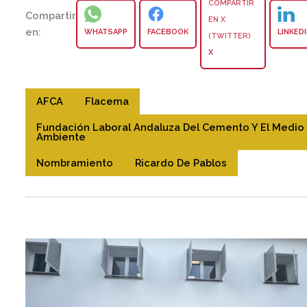
Compartir
en:
WHATSAPP
FACEBOOK
LINKED
X
AFCA
Flacema
Fundación Laboral Andaluza Del Cemento Y El Medio
Ambiente
Nombramiento
Ricardo De Pablos