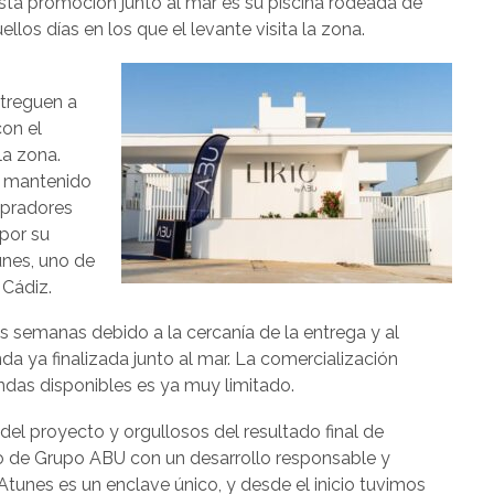
esta promoción junto al mar es su piscina rodeada de
llos días en los que el levante visita la zona.
ntreguen a
con el
la zona.
a mantenido
mpradores
 por su
unes, uno de
 Cádiz.
as semanas debido a la cercanía de la entrega y al
nda ya finalizada junto al mar. La comercialización
endas disponibles es ya muy limitado.
el proyecto y orgullosos del resultado final de
iso de Grupo ABU con un desarrollo responsable y
tunes es un enclave único, y desde el inicio tuvimos