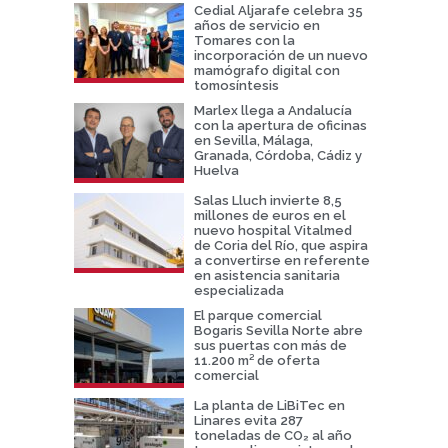
Cedial Aljarafe celebra 35
años de servicio en
Tomares con la
incorporación de un nuevo
mamógrafo digital con
tomosíntesis
Marlex llega a Andalucía
con la apertura de oficinas
en Sevilla, Málaga,
Granada, Córdoba, Cádiz y
Huelva
Salas Lluch invierte 8,5
millones de euros en el
nuevo hospital Vitalmed
de Coria del Río, que aspira
a convertirse en referente
en asistencia sanitaria
especializada
El parque comercial
Bogaris Sevilla Norte abre
sus puertas con más de
11.200 m² de oferta
comercial
La planta de LiBiTec en
Linares evita 287
toneladas de CO₂ al año