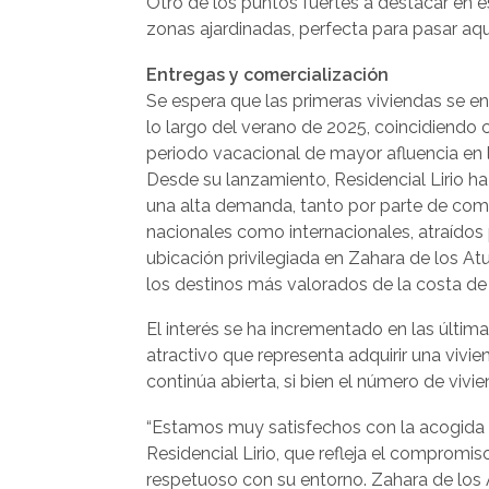
Otro de los puntos fuertes a destacar en 
zonas ajardinadas, perfecta para pasar aque
Entregas y comercialización
Se espera que las primeras viviendas se e
lo largo del verano de 2025, coincidiendo 
periodo vacacional de mayor afluencia en 
Desde su lanzamiento, Residencial Lirio h
una alta demanda, tanto por parte de co
nacionales como internacionales, atraídos
ubicación privilegiada en Zahara de los At
los destinos más valorados de la costa de
El interés se ha incrementado en las últim
atractivo que representa adquirir una vivie
continúa abierta, si bien el número de vivi
“Estamos muy satisfechos con la acogida d
Residencial Lirio, que refleja el comprom
respetuoso con su entorno. Zahara de los A