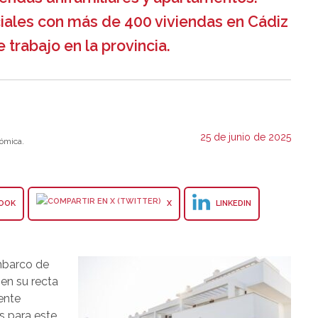
ales con más de 400 viviendas en Cádiz
trabajo en la provincia.
25 de junio de 2025
ómica.
OOK
X
LINKEDIN
embarco de
en su recta
ente
s para este