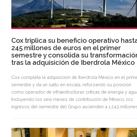
Cox triplica su beneficio operativo hast
245 millones de euros en el primer
semestre y consolida su transformació
tras la adquisición de Iberdrola México
Cox completa la adquisición de Iberdrola México en el prim
semestre y da un salto en escala, reforzando su posición
como operador de infraestructuras críticas de energía y agu
Incluyendo los seis meses de contribución de México, los
ingresos del semestre del Grupo ascienden a 1.243 millone
de euros, 2,5 veces más que en el mismo periodo del año
anterior.