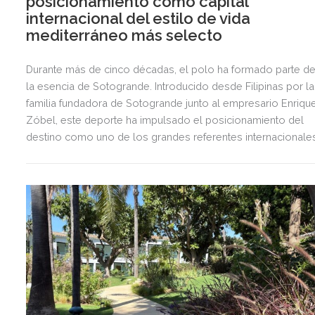
posicionamiento como capital
internacional del estilo de vida
mediterráneo más selecto
Durante más de cinco décadas, el polo ha formado parte d
la esencia de Sotogrande. Introducido desde Filipinas por la
familia fundadora de Sotogrande junto al empresario Enriqu
Zóbel, este deporte ha impulsado el posicionamiento del
destino como uno de los grandes referentes internacionale
del polo y del estilo de vida mediterráneo, reuniendo cada
verano deporte de élite, tradición, gastronomía y una
exclusiva agenda social.