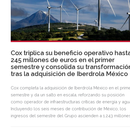
Cox triplica su beneficio operativo hast
245 millones de euros en el primer
semestre y consolida su transformació
tras la adquisición de Iberdrola México
Cox completa la adquisición de Iberdrola México en el prim
semestre y da un salto en escala, reforzando su posición
como operador de infraestructuras críticas de energía y agu
Incluyendo los seis meses de contribución de México, los
ingresos del semestre del Grupo ascienden a 1.243 millone
de euros, 2,5 veces más que en el mismo periodo del año
anterior.