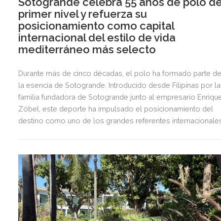
Sotogrande celebra 55 años de polo d
primer nivel y refuerza su
posicionamiento como capital
internacional del estilo de vida
mediterráneo más selecto
Durante más de cinco décadas, el polo ha formado parte d
la esencia de Sotogrande. Introducido desde Filipinas por la
familia fundadora de Sotogrande junto al empresario Enriqu
Zóbel, este deporte ha impulsado el posicionamiento del
destino como uno de los grandes referentes internacionale
del polo y del estilo de vida mediterráneo, reuniendo cada
verano deporte de élite, tradición, gastronomía y una
exclusiva agenda social.