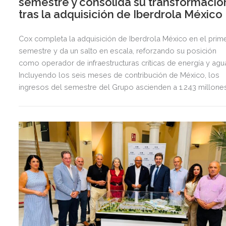
semestre y consolida su transformació
tras la adquisición de Iberdrola México
Cox completa la adquisición de Iberdrola México en el prim
semestre y da un salto en escala, reforzando su posición
como operador de infraestructuras críticas de energía y agu
Incluyendo los seis meses de contribución de México, los
ingresos del semestre del Grupo ascienden a 1.243 millone
de euros, 2,5 veces más que en el mismo periodo del año
anterior.