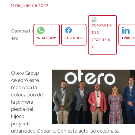
8 de junio de 2022
Compartir
en:
WHATSAPP
FACEBOOK
LINKED
X
Otero Group
celebró este
mediodía la
colocación de
la primera
piedra del
lujoso
proyecto
urbanístico Oceanic. Con este acto, se celebra la