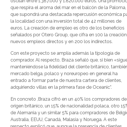
oscilan entre 1.387.000 y 1.820.000 euros. Una promoci
que respira el aroma del mar en el balcón de la Paloma,
que supondrá una destacada repercusión económica p
la localidad con una inversión total de 42 millones de
euros. La creación de empleo es otro de los beneficios
señalados por Otero Group, que cifra en 100 la creación
nuevos empleos directos y en 200 los indirectos.
Con este proyecto se amplía además la tipología de
comprador. Al respecto, Braza señaló que, si bien «sigu
manteniéndose la fidelidad del cliente británico, también
mercado belga, polaco y noreuropeo en general ha
entrado a formar parte de nuestra cartera de clientes,
adquiriendo villas en la primera fase de Oceanic”.
En concreto ,Braza cifró en un 40% los compradores de
origen británico, un 15% de nacionalidad polaca, otro 15
de Alemania y un similar 5% para compradores de Bélgi
Australia, EEUU, Canadá, Malasia y Noruega. A este
respecto explicó que, aunque la presencia de clientes