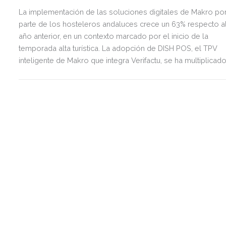
La implementación de las soluciones digitales de Makro po
parte de los hosteleros andaluces crece un 63% respecto a
año anterior, en un contexto marcado por el inicio de la
temporada alta turística. La adopción de DISH POS, el TPV
inteligente de Makro que integra Verifactu, se ha multiplicad
por tres, mostrando la preparación del sector ante la
normativa que entrará en vigor en 2027.