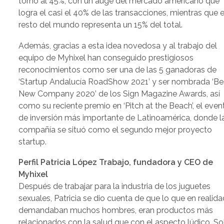
torno al 45%, con un auge del mercado americano que
logra el casi el 40% de las transacciones, mientras que e
resto del mundo representa un 15% del total.
Además, gracias a esta idea novedosa y al trabajo del
equipo de Myhixel han conseguido prestigiosos
reconocimientos como ser una de las 5 ganadoras de
‘Startup Andalucía RoadShow 2021’ y ser nombrada ‘Be
New Company 2020’ de los Sign Magazine Awards, así
como su reciente premio en ‘Pitch at the Beach’, el even
de inversión más importante de Latinoamérica, donde l
compañía se situó como el segundo mejor proyecto
startup.
Perfil Patricia López Trabajo, fundadora y CEO de
Myhixel
Después de trabajar para la industria de los juguetes
sexuales, Patricia se dio cuenta de que lo que en realida
demandaban muchos hombres, eran productos más
relacionados con la salud que con el aspecto lúdico. S