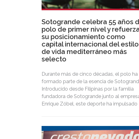
Sotogrande celebra 55 años 
polo de primer nivel y refuerz
su posicionamiento como
capital internacional del estilo
de vida mediterráneo más
selecto
Durante más de cinco décadas, el polo ha
formado parte de la esencia de Sotogrand
Introducido desde Filipinas por la familia
fundadora de Sotogrande junto al empresa
Enrique Zóbel, este deporte ha impulsado 
posicionamiento del destino como uno de
los grandes referentes internacionales del
polo y del estilo de vida mediterráneo,
reuniendo cada verano deporte de élite,