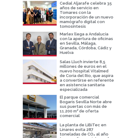
Cedial Aljarafe celebra 35
años de servicio en
Tomares con la
incorporación de un nuevo
mamógrafo digital con
tomosíntesis
Marlex llega a Andalucía
con la apertura de oficinas
en Sevilla, Málaga,
Granada, Córdoba, Cádiz y
Huelva
Salas Lluch invierte 8,5
millones de euros en el
nuevo hospital Vitalmed
de Coria del Río, que aspira
a convertirse en referente
en asistencia sanitaria
especializada
El parque comercial
Bogaris Sevilla Norte abre
sus puertas con más de
11.200 m² de oferta
comercial
La planta de LiBiTec en
Linares evita 287
toneladas de CO₂ al año