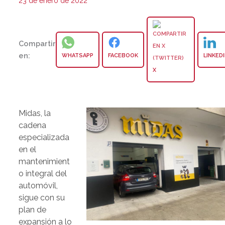
23 de enero de 2022
Compartir
en:
WHATSAPP
FACEBOOK
LINKED
X
Midas, la
cadena
especializada
en el
mantenimient
o integral del
automóvil,
sigue con su
plan de
expansión a lo