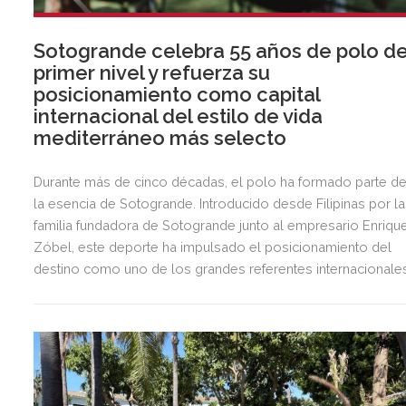
Sotogrande celebra 55 años de polo d
primer nivel y refuerza su
posicionamiento como capital
internacional del estilo de vida
mediterráneo más selecto
Durante más de cinco décadas, el polo ha formado parte d
la esencia de Sotogrande. Introducido desde Filipinas por la
familia fundadora de Sotogrande junto al empresario Enriqu
Zóbel, este deporte ha impulsado el posicionamiento del
destino como uno de los grandes referentes internacionale
del polo y del estilo de vida mediterráneo, reuniendo cada
verano deporte de élite, tradición, gastronomía y una
exclusiva agenda social.