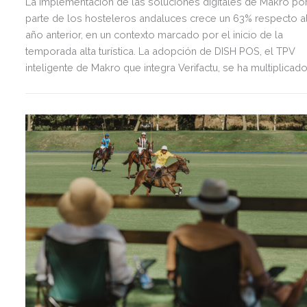
La implementación de las soluciones digitales de Makro po
parte de los hosteleros andaluces crece un 63% respecto a
año anterior, en un contexto marcado por el inicio de la
temporada alta turística. La adopción de DISH POS, el TPV
inteligente de Makro que integra Verifactu, se ha multiplicad
por tres, mostrando la preparación del sector ante la
normativa que entrará en vigor en 2027.