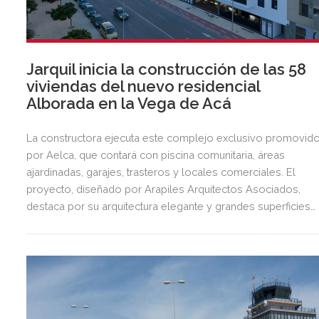
Jarquil inicia la construcción de las 58
viviendas del nuevo residencial
Alborada en la Vega de Acá
La constructora ejecuta este complejo exclusivo promovid
por Aelca, que contará con piscina comunitaria, áreas
ajardinadas, garajes, trasteros y locales comerciales. El
proyecto, diseñado por Arapiles Arquitectos Asociados,
destaca por su arquitectura elegante y grandes superficies
acristaladas pensadas para el bienestar.