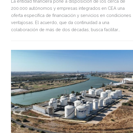
La entidad financiera pone a disposición de los cerca de
200.000 autónomos y empresas integrados en CEA una
oferta específica de financiación y servicios en condiciones
ventajosas. El acuerdo, que da continuidad a una
colaboración de más de dos décadas, busca facilitar
inversión, liquidez y crecimiento empresarial en Andalucía.
Esta iniciativa se enmarca en la estrategia de apoyo de
Unicaja a empresas, pymes y autónomos, uno de los
segmentos prioritarios para la entidad.