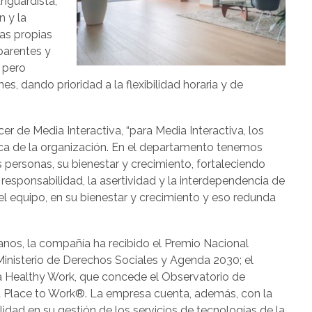
anguardista,
n y la
las propias
parentes y
 pero
, dando prioridad a la flexibilidad horaria y de
cer de Media Interactiva, “para Media Interactiva, los
ca de la organización. En el departamento tenemos
s personas, su bienestar y crecimiento, fortaleciendo
 responsabilidad, la asertividad y la interdependencia de
 el equipo, en su bienestar y crecimiento y eso redunda
anos, la compañía ha recibido el Premio Nacional
Ministerio de Derechos Sociales y Agenda 2030; el
 Healthy Work, que concede el Observatorio de
t Place to Work®. La empresa cuenta, además, con la
lidad en su gestión de los servicios de tecnologías de la