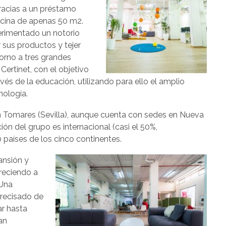
racias a un préstamo
icina de apenas 50 m2.
erimentado un notorio
 sus productos y tejer
orno a tres grandes
ertinet, con el objetivo
vés de la educación, utilizando para ello el amplio
nología.
 en Tomares (Sevilla), aunque cuenta con sedes en Nueva
ión del grupo es internacional (casi el 50%,
países de los cinco continentes.
ansión y
creciendo a
 Una
precisado de
ar hasta
an